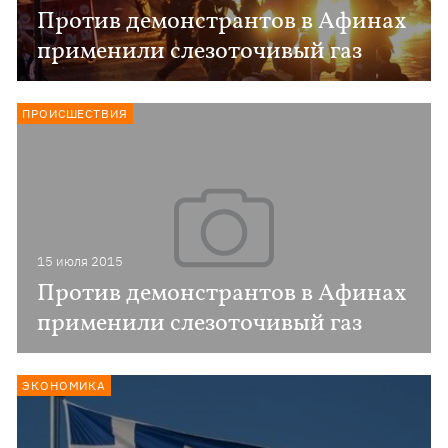
Против демонстрантов в Афинах
применили слезоточивый газ
ПРОИСШЕСТВИЯ
15 июля 2015
Против демонстрантов в Афинах
применили слезоточивый газ
ЭКОНОМИКА