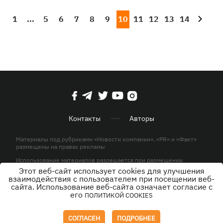
1
...
5
6
7
8
9
10
11
12
13
14
Контакты
Авторы
Материалы под рубриками «Новости компании», «PR» и «Факт»
размещены на правах рекламы
Использование материалов разрешается при размещении
активной гиперссылки на KP.UA в первом абзаце.
Этот веб-сайт использует cookies для улучшения
взаимодействия с пользователем при посещении веб-
© ООО «ЮЛАВ МЕДИА»,2026. Все права защищены.
сайта. Использование веб-сайта означает согласие с
его
ПОЛИТИКОЙ COOKIES
Дизайн
СОГЛАСЕН
ПОДРОБНЕЕ