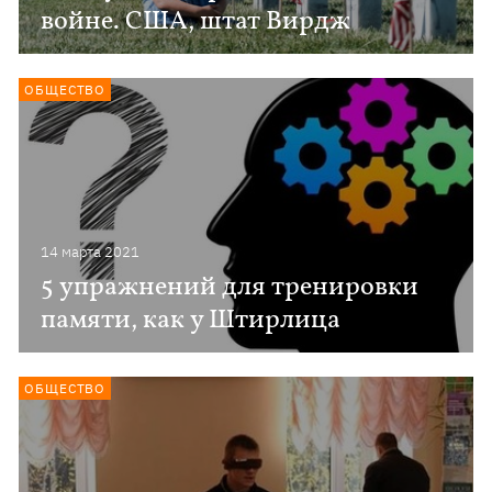
войне. США, штат Вирдж
ОБЩЕСТВО
14 марта 2021
5 упражнений для тренировки
памяти, как у Штирлица
ОБЩЕСТВО