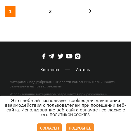
1
2
Контакты
Авторы
Материалы под рубриками «Новости компании», «PR» и «Факт»
размещены на правах рекламы
Использование материалов разрешается при размещении
активной гиперссылки на KP.UA в первом абзаце.
Этот веб-сайт использует cookies для улучшения
взаимодействия с пользователем при посещении веб-
© ООО «ЮЛАВ МЕДИА»,2026. Все права защищены.
сайта. Использование веб-сайта означает согласие с
его
ПОЛИТИКОЙ COOKIES
Дизайн
СОГЛАСЕН
ПОДРОБНЕЕ