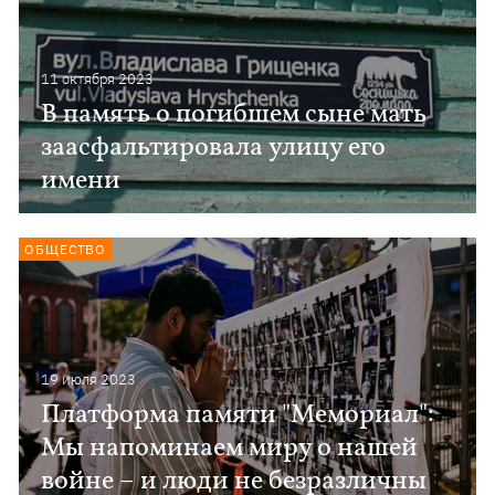
11 октября 2023
В память о погибшем сыне мать
заасфальтировала улицу его
имени
ОБЩЕСТВО
19 июля 2023
Платформа памяти "Мемориал":
Мы напоминаем миру о нашей
войне – и люди не безразличны