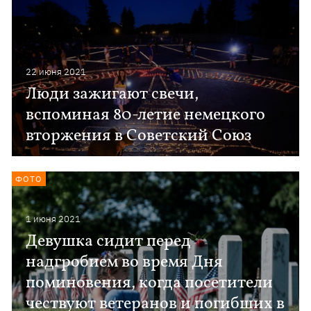
22 июня 2021
Люди зажигают свечи,
вспоминая 80-летие немецкого
вторжения в Советский Союз
ФОТО
1 июня 2021
Девушка сидит перед
надгробием во время Дня
поминовения, когда посетители
чествуют ветеранов и погибших в