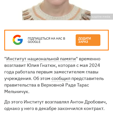
Фото: suspilne.media
ПІДПИШІТЬСЯ НА НАС В
ДОДАТИ
GOOGLE
ЗАРАЗ
"
Институт национальной памяти
" временно
возглавит Юлия Гнатюк, которая с мая 2024
года работала первым заместителем главы
учреждения. Об этом
сообщил
представитель
правительства в Верховной Раде Тарас
Мельничук.
До этого Институт возглавлял Антон Дробович,
однако у него в декабре закончился контракт.