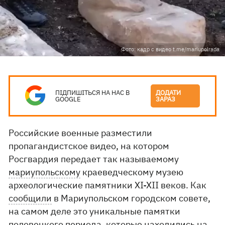
Фото: кадр с видео t.me/mariupolrada
ПІДПИШІТЬСЯ НА НАС В
ДОДАТИ
GOOGLE
ЗАРАЗ
Российские военные разместили
пропагандистское видео, на котором
Росгвардия передает так называемому
мариупольскому
краеведческому музею
археологические памятники XI-XII веков. Как
сообщили
в Мариупольском городском совете,
на самом деле это уникальные памятки
половецкого периода, которые находились на