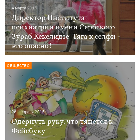
4 марта 2015
Директор Института
психиатрии имени Сербского
Зураб Кекелидзе: Тяга к селфи -
это опасно!
ОБЩЕСТВО
26 февраля 2015
Одернуть руку, что тянется к
Фейсбуку