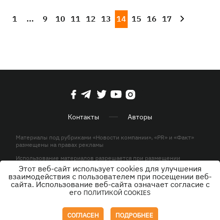
1
...
9
10
11
12
13
14
15
16
17
Контакты
Авторы
Материалы под рубриками «Новости компании», «PR» и «Факт»
размещены на правах рекламы
Использование материалов разрешается при размещении
активной гиперссылки на KP.UA в первом абзаце.
Этот веб-сайт использует cookies для улучшения
взаимодействия с пользователем при посещении веб-
© ООО «ЮЛАВ МЕДИА»,2026. Все права защищены.
сайта. Использование веб-сайта означает согласие с
его
ПОЛИТИКОЙ COOKIES
Дизайн
СОГЛАСЕН
ПОДРОБНЕЕ