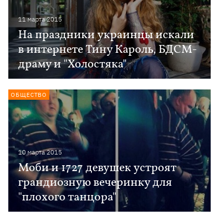
11 марта 2015
На праздники украинцы искали
в интернете Тину Кароль, БДСМ-
драму и "Холостяка"
ОБЩЕСТВО
10 марта 2015
Моби и 1727 девушек устроят
грандиозную вечеринку для
"плохого танцора"