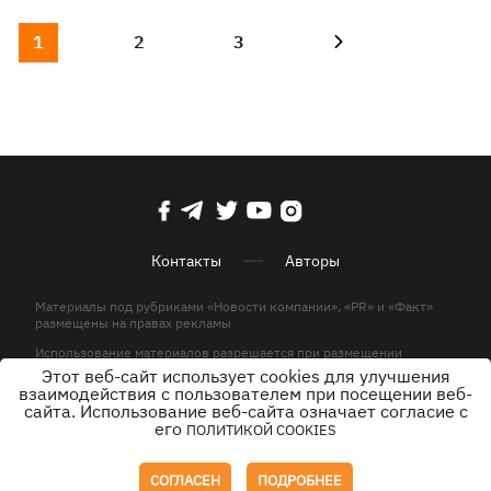
1
2
3
Контакты
Авторы
Материалы под рубриками «Новости компании», «PR» и «Факт»
размещены на правах рекламы
Использование материалов разрешается при размещении
активной гиперссылки на KP.UA в первом абзаце.
Этот веб-сайт использует cookies для улучшения
взаимодействия с пользователем при посещении веб-
© ООО «ЮЛАВ МЕДИА»,2026. Все права защищены.
сайта. Использование веб-сайта означает согласие с
его
ПОЛИТИКОЙ COOKIES
Дизайн
СОГЛАСЕН
ПОДРОБНЕЕ