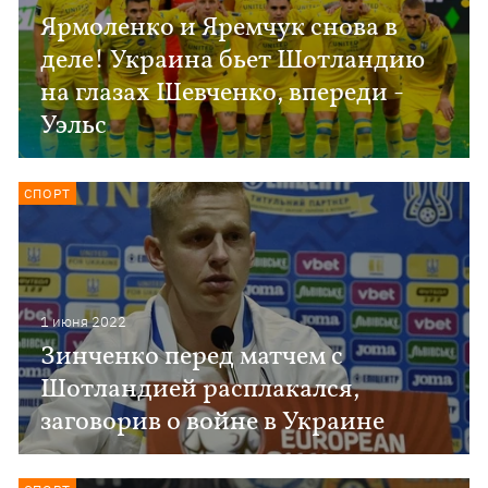
Ярмоленко и Яремчук снова в
деле! Украина бьет Шотландию
на глазах Шевченко, впереди -
Уэльс
СПОРТ
1 июня 2022
Зинченко перед матчем с
Шотландией расплакался,
заговорив о войне в Украине