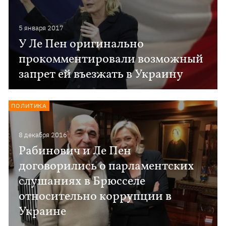
5 января 2017
У Ле Пен оригинально
прокомментировали возможный
запрет ей въезжать в Украину
ПОЛИТИКА
8 декабря 2016
Рабинович и Ле Пен
договорились о парламентских
слушаниях в Брюсселе
относительно коррупции в
Украине