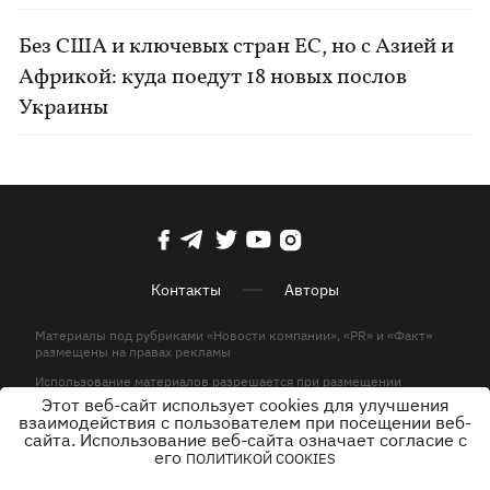
Без США и ключевых стран ЕС, но с Азией и
Африкой: куда поедут 18 новых послов
Украины
Контакты
Авторы
Материалы под рубриками «Новости компании», «PR» и «Факт»
размещены на правах рекламы
Использование материалов разрешается при размещении
активной гиперссылки на KP.UA в первом абзаце.
Этот веб-сайт использует cookies для улучшения
взаимодействия с пользователем при посещении веб-
© ООО «ЮЛАВ МЕДИА»,2026. Все права защищены.
сайта. Использование веб-сайта означает согласие с
его
ПОЛИТИКОЙ COOKIES
Дизайн