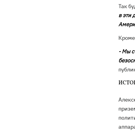
Так б
в эти
Америк
Кроме
- Мы 
безос
публи
ИСТО
Алекс
призе
полит
аппар