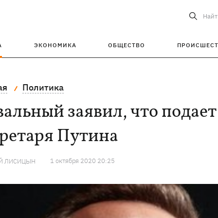
Найт
А
ЭКОНОМИКА
ОБЩЕСТВО
ПРОИСШЕС
ая
Политика
альный заявил, что подает 
кретаря Путина
1 октября 2020 20:25
Й ЛИСИЦЫН