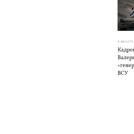
6 августа
Кадро
Валер
«генер
ВСУ