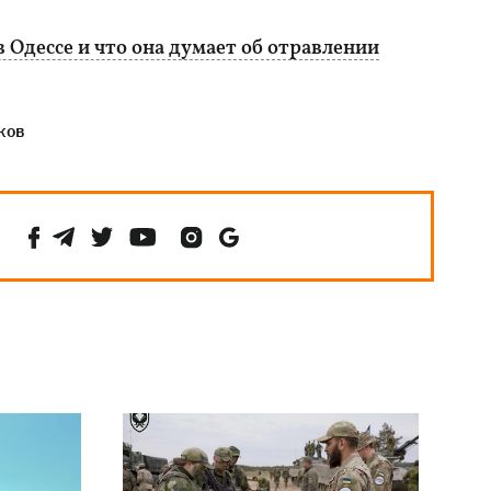
в Одессе и что она думает об отравлении
ков