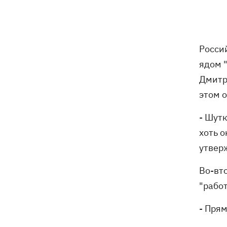
В Будапеште после обмеления Дуная
19:16
подняли со дна мотоцикл вермахта и
останки двух солдат
Росси
19:00
Анекдоты и мемы недели: прилеты-
прилеты, идите на болота и
ядом 
украинский Джеймс Бонд с
Дмитр
кабачками
этом 
Тысяча незаконно списанных мужчин
18:53
- суд заключил под стражу экс-
- Шутк
начальника Мукачевского ТЦК
хоть о
утверж
Дроны ВСУ поразили 10
18:48
электроподстанций, 6 судов
Во-вт
"теневого флота" и базу ФСБ в Крыму
"рабо
Навроцкий в годовщину своего
18:20
президентства пообещал
- Пря
поддерживать Украину в борьбе с РФ