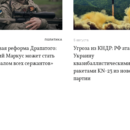
ПОЛИТИКА
5 августа
вая реформа Драпатого:
Угроза из КНДР: РФ ат
ий Маркус может стать
Украину
алом всех сержантов»
квазибаллистическим
ракетами KN-23 из нов
партии