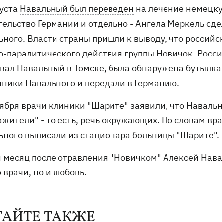
густа
Навальный был переведен
на лечение немецку
тельство Германии и отдельно - Ангела Меркель сде
ьного. Власти страны пришли к выводу, что россий
о-паралитического действия группы Новичок. Россия
вал Навальный в Томске, была обнаружена
бутылка
нники Навального и передали в Германию.
тября врачи клиники "Шарите"
заявили
, что Наваль
жители" - то есть, речь окружающих. По словам вра
ьного
выписали
из стационара больницы "Шарите".
я месяц после отравления "Новичком" Алексей Навал
о врачи,
но и любовь
.
ТАЙТЕ ТАКЖЕ