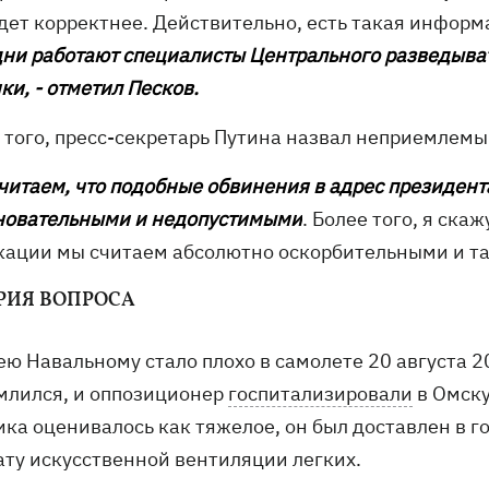
удет корректнее. Действительно, есть такая информ
 дни работают специалисты Центрального разведыв
и, - отметил Песков.
 того, пресс-секретарь Путина назвал неприемлемы
считаем, что подобные обвинения в адрес президен
новательными и недопустимыми
.
Более того, я скаж
кации мы считаем абсолютно оскорбительными и та
РИЯ ВОПРОСА
ею Навальному стало плохо в самолете 20 августа 2
млился, и оппозиционер
госпитализировали
в Омску
ика оценивалось как тяжелое, он был доставлен в г
ату искусственной вентиляции легких.