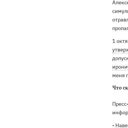
Алексе
симул
отравл
пропа
1 окт
утвер
допус
ирони
меня 
Что с
Пресс
инфор
- Нав