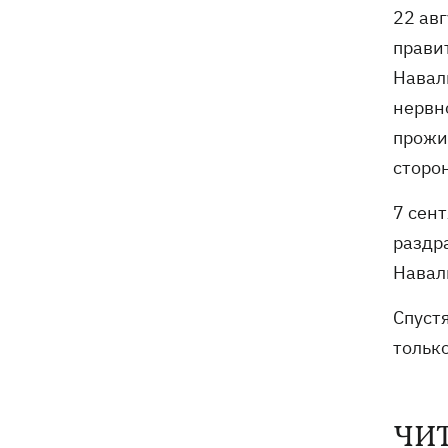
22 ав
прави
Навал
нервн
прожи
сторо
7 сен
раздра
Навал
Спуст
тольк
ЧИ