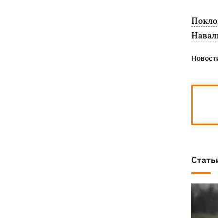
Поклон
Навал
Новости
Стать