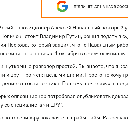
ПІДПИШІТЬСЯ НА НАС В GOOG
йский оппозиционер Алексей Навальный, который
у
"Новичок" стоит Владимир Путин, решил подать в су
ия Пескова, который заявил, что "с Навальным раб
оппозиционер
написал
1 октября в своем официальн
и шутками, а разговор простой. Вы знаете, что я кр
ни и врут про меня целыми днями. Просто не хочу т
дение от госчиновника. Поэтому, во-первых, я пода
орых оппозиционер потребовал опубликовать доказа
ту со специалистами ЦРУ".
мо по телевизору покажите, в прайм-тайм. Разрешаю