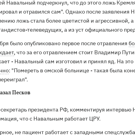
й Навальный подчеркнул, что до этого ложь Кремля 
ировал и отравился сам". Однако после заявления Н
ению ложь стала более цветистой и агрессивной, а 
гандистов-телеведущих, а из уст официального пре
ября было опубликовано первое после отравления
бо
ждает
, что за его отравлением стоит Владимир Пути
кает - Навальный сам изготовил и принял яд. На эт
чно
: "Помереть в омской больнице - такая была кон
переиграл".
казал Песков
-секретарь президента РФ, комментируя интервью Н
мация, что с Навальным работает ЦРУ.
ерное, не пациент работает с западными спецслужб