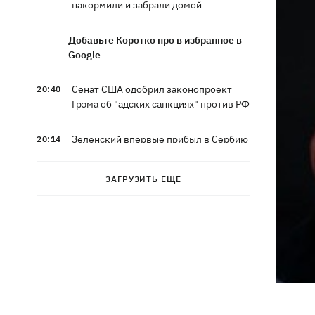
накормили и забрали домой
Добавьте Коротко про в избранное в
Google
Сенат США одобрил законопроект
20:40
Грэма об "адских санкциях" против РФ
Зеленский впервые прибыл в Сербию
20:14
и рассказал о целях визита
ЗАГРУЗИТЬ ЕЩЕ
Во Львове ввели карантинные
20:04
ограничения из-за обнаружения
бешенства у кота
Украина и Польша завершили
19:49
эксгумацию жертв Волынской
трагедии в двух селах на Волыни