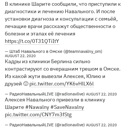
В клинике Шарите сообщили, что приступили к
диагностики и лечению Навального. И после
установки диагноза и консультации с семьёй,
лечащие врачи расскажут общественности о
болезни и этапах её лечения
https://t.co/0T31QTiItY
— Штаб Навального в Омске (@teamnavalny_om)
AUGUST 22, 2020
Кадры из клиники Берлина сильно
контрастируют со вчерашним трешом в Омске.
Из какой жути вывезли Алексея, Юлию и
друзей 🙁
pic.twitter.com/YK6vHlLX6l
— РадиоНавальныйLIVE (@radionavlive)
AUGUST 22, 2020
Алексея Навального привезли в клинику
Шарите
#Nawalny
#SaveNavalny
pic.twitter.com/CNY7m3fStg
— РадиоНавальныйLIVE (@radionavlive)
AUGUST 22, 2020