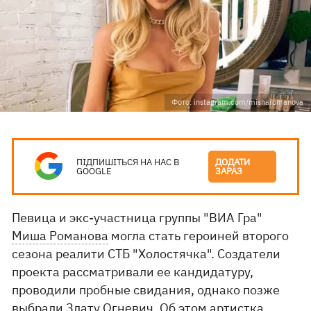
Фото: instagram.com/misharomanova
ПІДПИШІТЬСЯ НА НАС В
ДОДАТИ
GOOGLE
ЗАРАЗ
Певица и экс-участница группы "ВИА Гра"
Миша Романова
могла стать героиней второго
сезона реалити СТБ "Холостячка". Создатели
проекта рассматривали ее кандидатуру,
проводили пробные свидания, однако позже
выбрали Злату Огневич. Об этом артистка