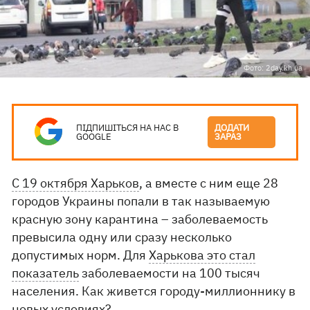
Фото: 2day.kh.ua
ПІДПИШІТЬСЯ НА НАС В
ДОДАТИ
GOOGLE
ЗАРАЗ
С 19 октября Харьков
, а вместе с ним еще 28
городов Украины попали в так называемую
красную зону карантина – заболеваемость
превысила одну или сразу несколько
допустимых норм. Для
Харькова это стал
показатель
заболеваемости на 100 тысяч
населения. Как живется городу-миллионнику в
новых условиях?