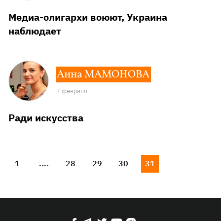
Медиа-олигархи воюют, Украина
наблюдает
Анна МАМОНОВА
7 февраля
Ради искусства
1
....
28
29
30
31