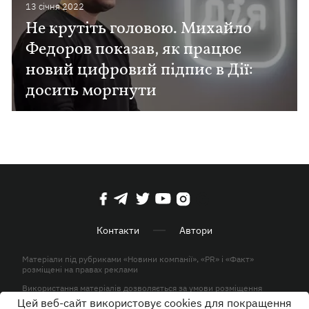
13 сiчня 2022
Не крутіть головою. Михайло
Федоров показав, як працює
новий цифровий підпис в Дії:
досить моргнути
Контакти
Автори
Матеріали під рубриками «Новини компанії», «PR» і «Факт»
розміщені на правах реклами
Використання матеріалів дозволяється за умови розміщення
активного гіперпосилання на KP.UA в першому абзаці.
Цей веб-сайт використовує cookies для покращення