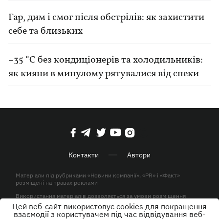
Гар, дим і смог після обстрілів: як захистити
себе та близьких
+35 °C без кондиціонерів та холодильників:
як кияни в минулому рятувалися від спеки
Контакти
Автори
Матеріали під рубриками «Новини компанії», «PR» і «Факт»
розміщені на правах реклами
Використання матеріалів дозволяється за умови розміщення
активного гіперпосилання на KP.UA в першому абзаці.
Цей веб-сайт використовує cookies для покращення
взаємодії з користувачем під час відвідування веб-
© ТОВ «ЮЛАВ МЕДІА» 2026. Всі права захищені.