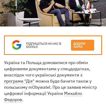
Фото: t.me/mintsyfra
ПІДПИШІТЬСЯ НА НАС В
ДОДАТИ
GOOGLE
ЗАРАЗ
Україна та Польща домовилися про обмін
цифровими документами у спецдодатках,
внаслідок чого українські документи з
програми "Дія"
можна буде бачити також у
польському mObywatel. Про це заявив міністр
цифрової інформації України
Михайло
Федоров
.