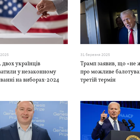
 2025
31 березня 2025
 двох українців
Трамп заявив, що «не 
ватили у незаконному
про можливе балотува
ванні на виборах-2024
третій термін