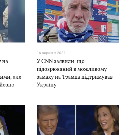
16 вересня 2024
у на
У CNN заявили, що
підозрюваний в можливому
ими, але
замаху на Трампа підтримував
рйозно
Україну