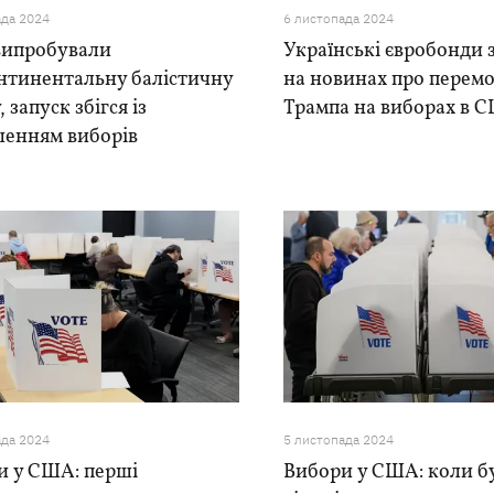
ада 2024
6 листопада 2024
ипробували
Українські євробонди 
нтинентальну балістичну
на новинах про перем
 запуск збігся із
Трампа на виборах в 
шенням виборів
ада 2024
5 листопада 2024
и у США: перші
Вибори у США: коли б