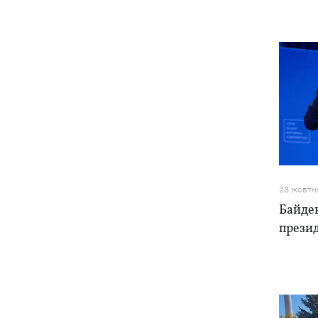
28 жовтн
Байден
прези