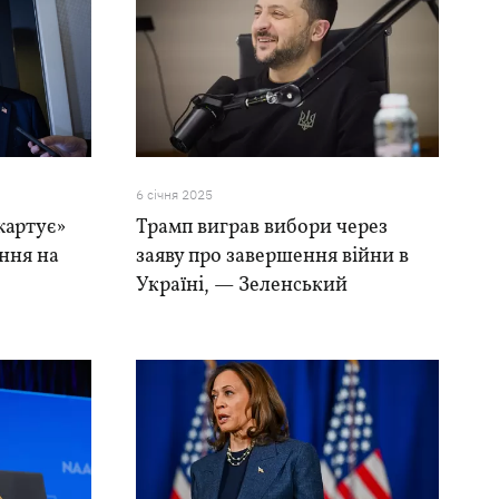
6 сiчня 2025
жартує»
Трамп виграв вибори через
ння на
заяву про завершення війни в
Україні, — Зеленський