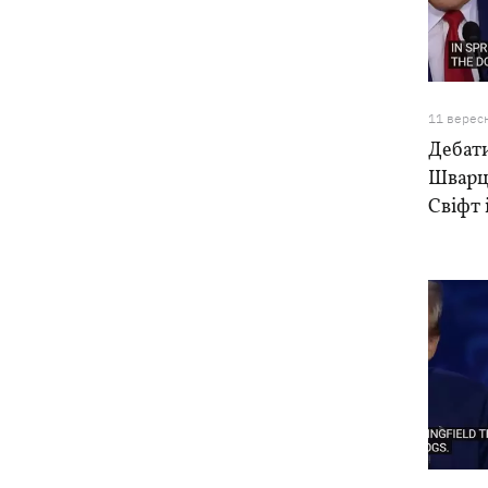
11 верес
Дебати
Шварц
Свіфт 