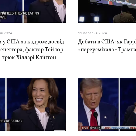
ня 2024
11 вересня 2024
 у США за кадром: досвід
Дебати в США: як Гарр
енеггера, фактор Тейлор
«переусміхала» Трамп
і трюк Хілларі Клінтон