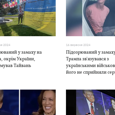
ня 2024
16 вересня 2024
юваний у замаху на
Підозрюваний у замах
, окрім України,
Трампа зв'язувався з
имував Тайвань
українськими військов
його не сприйняли се