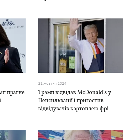
21 жовтня 2024
амп прагне
Трамп відвідав McDonald’s у
і
Пенсильванії і пригостив
відвідувачів картоплею фрі