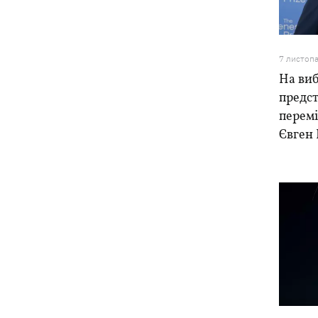
відступає, прогнозують локальні дощі
з грозами
7 листоп
Україна знищуватиме балістичні
18:45
установки військ РФ, - Зеленський
На виб
предст
18:27
Гар, дим і смог після обстрілів: як
перем
захистити себе та близьких
Євген
Генштаб спростував руйнування
18:17
Бортницької станції в Києві після атак
РФ
В МЗС відреагували на резонансну
17:45
заяву Залужного про НАТО - "слова
вирвали із контексту"