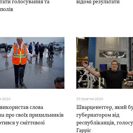
тати голосування та
відомі результати
полів
я 2024
30 жовтня 2024
використав слова
Шварценеггер, який б
а про своїх прихильників
губернатором від
отився у сміттєвозі
республіканців, голос
Гарріс