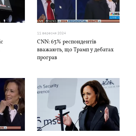
11 вересня 2024
іс
CNN: 63% респондентів
а
вважають, що Трамп у дебатах
програв