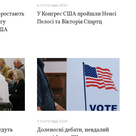
6 листопада 2024
зростають
У Конгрес США пройшли Ненсі
огу
Пелосі та Вікторія Спартц
США
3 листопада 2024
удуть
Доленосні дебати, невдалий