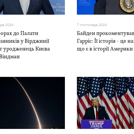
ада 2024
7 листопада 2024
орах до Палати
Байден прокоментував
авників у Вірджинії
Гарріс: Її історія - це 
іг уродженець Києва
що є в історії Америки
 Віндман