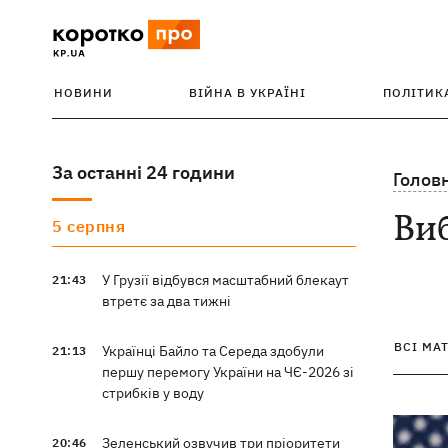
НОВИНИ
ВІЙНА В УКРАЇНІ
ПОЛІТИК
За останні 24 години
Голов
Ви
5 серпня
У Грузії відбувся масштабний блекаут
21:43
втретє за два тижні
ВСІ МА
Українці Байло та Середа здобули
21:13
першу перемогу України на ЧЄ-2026 зі
стрибків у воду
Зеленський озвучив три пріоритети
20:46