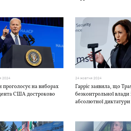
я 2024
24 жовтня 2024
 проголосує на виборах
Гарріс заявила, що Тр
дента США достроково
безконтрольної влади 
абсолютної диктатури