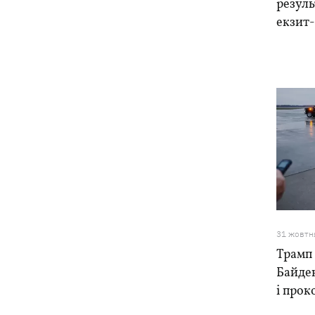
резуль
екзит-
31 жовтн
Трамп 
Байден
і прок