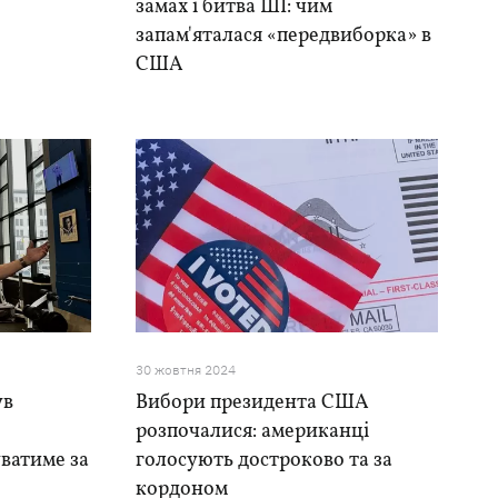
замах і битва ШІ: чим
запам'яталася «передвиборка» в
США
30 жовтня 2024
ув
Вибори президента США
розпочалися: американці
уватиме за
голосують достроково та за
кордоном