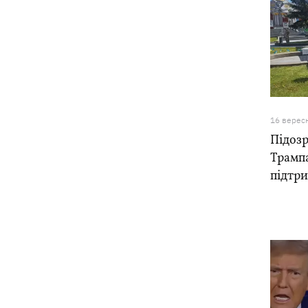
16 верес
Підозр
Трампа
підтр