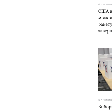
6 листоп
США в
міжко
ракету,
завер
6 листоп
Вибор