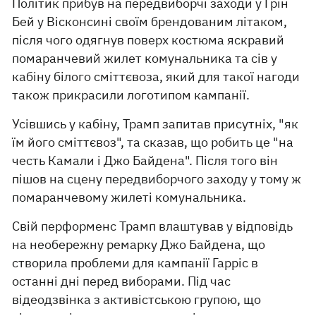
Політик прибув на передвиборчі заходи у Грін
Бей у Вісконсині своїм брендованим літаком,
після чого одягнув поверх костюма яскравий
помаранчевий жилет комунальника та сів у
кабіну білого сміттєвоза, який для такої нагоди
також прикрасили логотипом кампанії.
Усівшись у кабіну, Трамп запитав присутніх, "як
їм його сміттєвоз", та сказав, що робить це "на
честь Камали і Джо Байдена". Після того він
пішов на сцену передвиборчого заходу у тому ж
помаранчевому жилеті комунальника.
Свій перформенс Трамп влаштував у відповідь
на необережну ремарку Джо Байдена, що
створила проблеми для кампанії Гарріс в
останні дні перед виборами. Під час
відеодзвінка з активістською групою, що