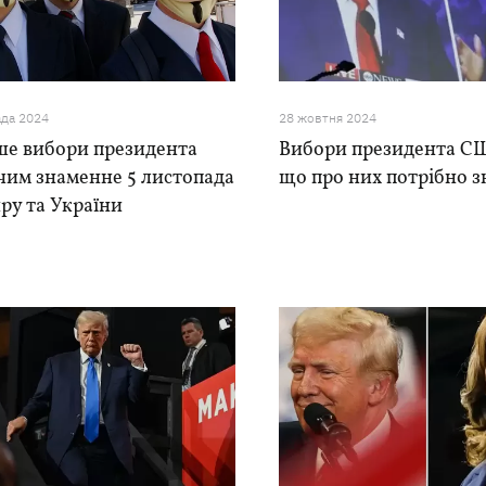
ада 2024
28 жовтня 2024
ше вибори президента
Вибори президента СШ
чим знаменне 5 листопада
що про них потрібно з
ру та України