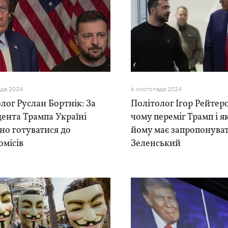
ада 2024
6 листопада 2024
лог Руслан Бортнік: За
Політолог Ігор Рейтер
ента Трампа Україні
чому переміг Трамп і 
но готуватися до
йому має запропонува
омісів
Зеленський