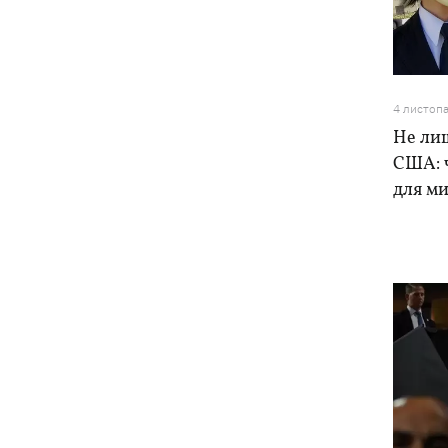
Віктор Ющенко отримав посаду в
16:31
Мінкульті
16:28
Замість Балкан - до сміттєзвалища
4 листоп
на Київщині: як українці врятували
Не ли
чорного грифа Берліна
США: 
для ми
З послів - та під суд: які перспективи
16:06
справи Ольги Стефанішиної
Кажанна пояснила, як її пісні
15:34
опинилися на "Яндекс Музика"
У Львові відкрили виставку палиць,
15:23
присвячену інтернет-феномену зі
Threads