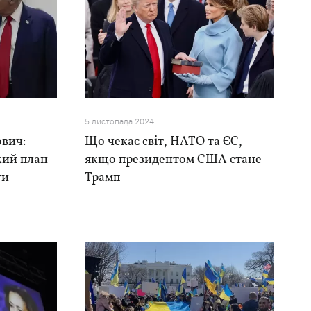
5 листопада 2024
ович:
Що чекає світ, НАТО та ЄС,
який план
якщо президентом США стане
ти
Трамп