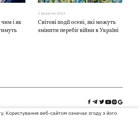
2 вересня 2024
 чим і як
Світові події осені, які можуть
тимуть
змінити перебіг війни в Україні
ту. Користування веб-сайтом означає згоду з його
Дизайн