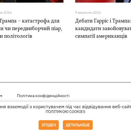
ня 2024
9 вересня 2024
Трампа – катастрофа для
Дебати Гарріс і Трампа:
и чи передвиборчий піар,
кандидати завойовува
и політологів
симпатії американців
ем
Політика конфіденційності
я взаємодії з користувачем під час відвідування веб-сай
і на правах реклами
ПОЛІТИКОЮ COOKIES
го гіперпосилання на KP.UA в першому абзаці.
ЗГОДЕН
ДЕТАЛЬНІШЕ