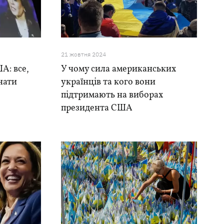
21 жовтня 2024
А: все,
У чому сила американських
нати
українців та кого вони
підтримають на виборах
президента США