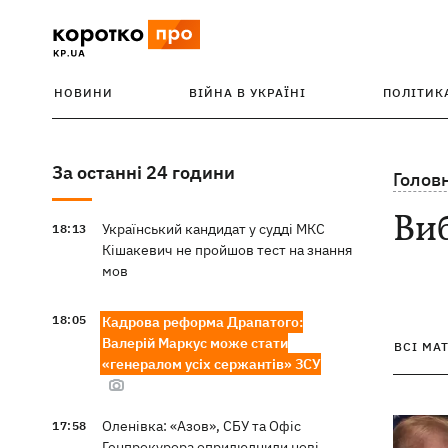
НОВИНИ
ВІЙНА В УКРАЇНІ
ПОЛІТИК
За останні 24 години
Голов
Ви
Український кандидат у судді МКС
18:13
Кішакевич не пройшов тест на знання
мов
18:05
Кадрова реформа Драпатого:
Валерій Маркус може стати
ВСІ МА
«генералом усіх сержантів» ЗСУ
Оленівка: «Азов», СБУ та Офіс
17:58
Генпрокурора оприлюднили нові