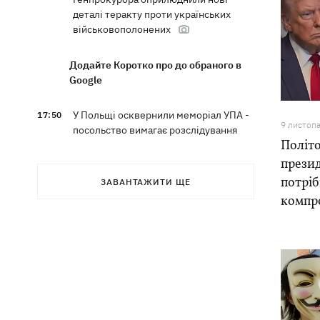
деталі теракту проти українських
військовополонених
Додайте Коротко про до обраного в
Google
У Польщі осквернили меморіал УПА -
17:50
9 листоп
посольство вимагає розслідування
Політо
презид
З електрички на Дніпропетровщині
17:27
евакуювали людей – дві години вони
потріб
ЗАВАНТАЖИТИ ЩЕ
під спекою сиділи в полі, - соцмережі
компр
Зеленський назвав терміни створення
17:20
українських систем балістики та ПРО
Херсон знеструмлений після нічних
16:38
обстрілів, воду подають за графіком