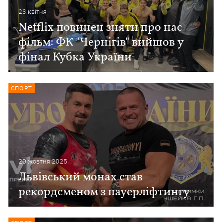
23 квiтня
Netflix повинен зняти про нас
фільм: ФК "Чернігів" вийшов у
фінал Кубка України
СПОРТ
20 жовтня 2025
Львівський монах став
рекордсменом з пауерліфтингу