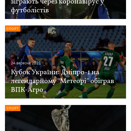
зіграють через коронавірус у
футболістів
СПОРТ
24 вересня 2021
Кубок України: Дніпро-1 на
легендарному "Метеорі" обіграв
ВПК-Агро
СПОРТ