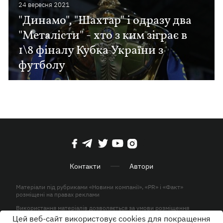
24 вересня 2021
"Динамо", "Шахтар" і одразу два
"Металісти" - хто з ким зіграє в
1\8 фіналу Кубка України з
футболу
Контакти
Автори
Матеріали під рубриками «Новини компанії», «PR» і «Факт»
розміщені на правах реклами
Використання матеріалів дозволяється за умови розміщення
активного гіперпосилання на KP.UA в першому абзаці.
Цей веб-сайт використовує cookies для покращення