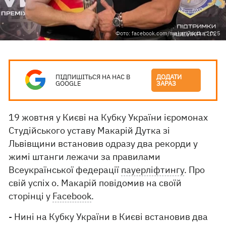
Фото: facebook.com/makariy.dutka.2025
ПІДПИШІТЬСЯ НА НАС В
ДОДАТИ
GOOGLE
ЗАРАЗ
19 жовтня у Києві на Кубку України ієромонах
Студійського уставу Макарій Дутка зі
Львівщини встановив одразу два рекорди у
жимі штанги лежачи за правилами
Всеукраїнської федерації
пауерліфтингу
. Про
свій успіх о. Макарій повідомив на своїй
сторінці у
Facebook
.
- Нині на Кубку України в Києві встановив два