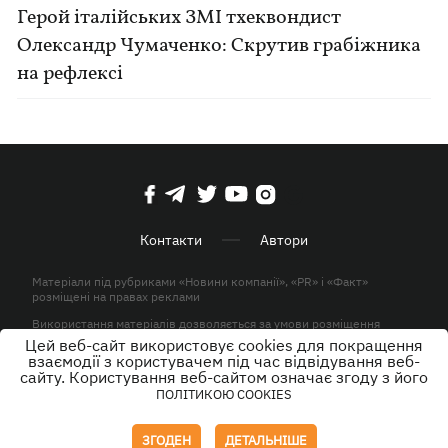
Герой італійських ЗМІ тхеквондист
Олександр Чумаченко: Скрутив грабіжника
на рефлексі
Контакти
Автори
Матеріали під рубриками «Новини компанії», «PR» і «Факт»
розміщені на правах реклами
Використання матеріалів дозволяється за умови розміщення
активного гіперпосилання на KP.UA в першому абзаці.
Цей веб-сайт використовує cookies для покращення
взаємодії з користувачем під час відвідування веб-
© ТОВ «ЮЛАВ МЕДІА» 2026. Всі права захищені.
сайту. Користування веб-сайтом означає згоду з його
ПОЛІТИКОЮ COOKIES
Дизайн
ЗГОДЕН
ДЕТАЛЬНІШЕ