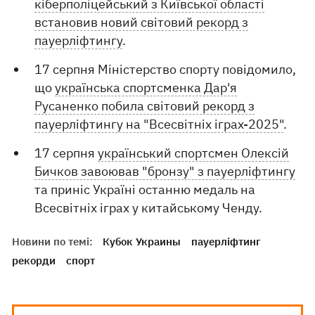
кіберполіцейський з Київської області
встановив новий світовий рекорд з
пауерліфтингу
.
17 серпня Міністерство спорту повідомило,
що
українська спортсменка Дар'я
Русаненко побила світовий рекорд з
пауерліфтингу на "Всесвітніх іграх-2025"
.
17 серпня
український спортсмен Олексій
Бичков завоював "бронзу" з пауерліфтингу
та приніс Україні останню медаль на
Всесвітніх іграх у китайському Ченду.
Новини по темі:
Кубок Украины
пауерліфтинг
рекорди
спорт