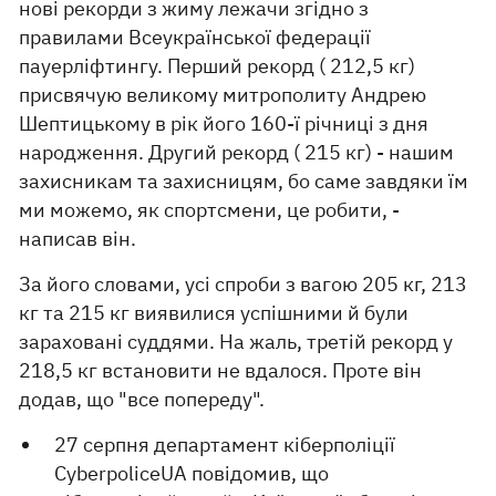
нові рекорди з жиму лежачи згідно з
правилами Всеукраїнської федерації
пауерліфтингу. Перший рекорд ( 212,5 кг)
присвячую великому митрополиту Андрею
Шептицькому в рік його 160-ї річниці з дня
народження. Другий рекорд ( 215 кг) - нашим
захисникам та захисницям, бо саме завдяки їм
ми можемо, як спортсмени, це робити, -
написав він.
За його словами, усі спроби з вагою 205 кг, 213
кг та 215 кг виявилися успішними й були
зараховані суддями. На жаль, третій рекорд у
218,5 кг встановити не вдалося. Проте він
додав, що "все попереду".
27 серпня департамент кіберполіції
CyberpoliceUA повідомив, що