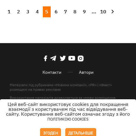
1
2
3
4
5
6
7
8
9
...
10
Контакти
Автори
Матеріали під рубриками «Новини компанії», «PR» і «Факт»
розміщені на правах реклами
Використання матеріалів дозволяється за умови розміщення
активного гіперпосилання на KP.UA в першому абзаці.
Цей веб-сайт використовує cookies для покращення
взаємодії з користувачем під час відвідування веб-
© ТОВ «ЮЛАВ МЕДІА» 2026. Всі права захищені.
сайту. Користування веб-сайтом означає згоду з його
ПОЛІТИКОЮ COOKIES
Дизайн
ЗГОДЕН
ДЕТАЛЬНІШЕ