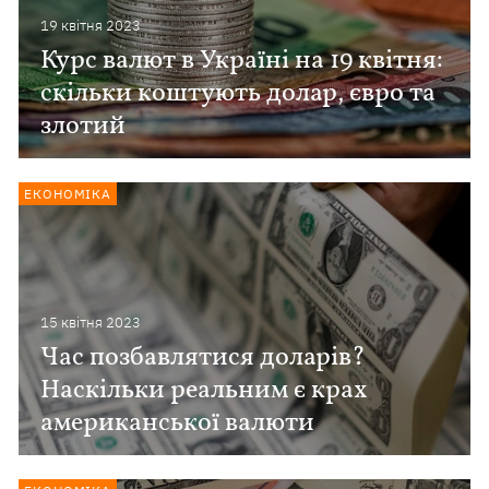
19 квiтня 2023
Курс валют в Україні на 19 квітня:
скільки коштують долар, євро та
злотий
ЕКОНОМІКА
15 квiтня 2023
Час позбавлятися доларів?
Наскільки реальним є крах
американської валюти