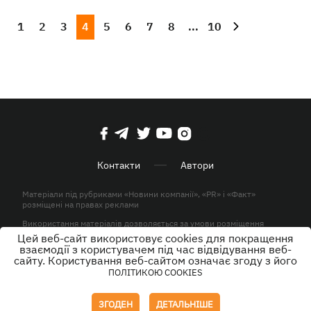
1
2
3
4
5
6
7
8
...
10
Контакти
Автори
Матеріали під рубриками «Новини компанії», «PR» і «Факт»
розміщені на правах реклами
Використання матеріалів дозволяється за умови розміщення
активного гіперпосилання на KP.UA в першому абзаці.
Цей веб-сайт використовує cookies для покращення
взаємодії з користувачем під час відвідування веб-
© ТОВ «ЮЛАВ МЕДІА» 2026. Всі права захищені.
сайту. Користування веб-сайтом означає згоду з його
ПОЛІТИКОЮ COOKIES
Дизайн
ЗГОДЕН
ДЕТАЛЬНІШЕ