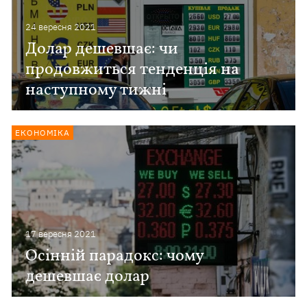
24 вересня 2021
Долар дешевшає: чи
продовжиться тенденція на
наступному тижні
ЕКОНОМІКА
17 вересня 2021
Осінній парадокс: чому
дешевшає долар