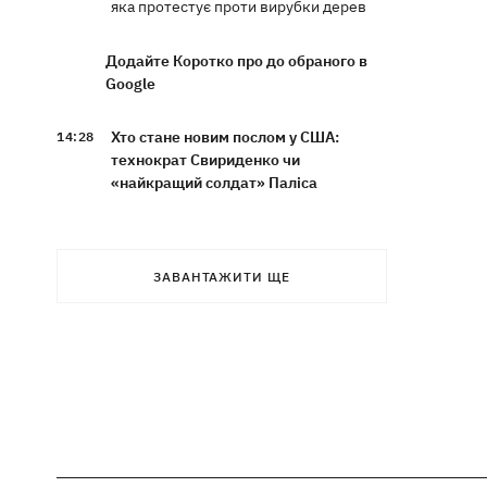
яка протестує проти вирубки дерев
Додайте Коротко про до обраного в
Google
Хто стане новим послом у США:
14:28
технократ Свириденко чи
«найкращий солдат» Паліса
В Україну йде атмосферний фронт з
14:12
грозами, дощами та похолоданням –
ЗАВАНТАЖИТИ ЩЕ
погода на 7 серпня
У ЄС почали діяти нові умови захисту
13:41
для українців — більше не для
“ухилянтів”
Росіяни вдарили по залізниці у
13:08
Лозовій, є загиблі та поранені