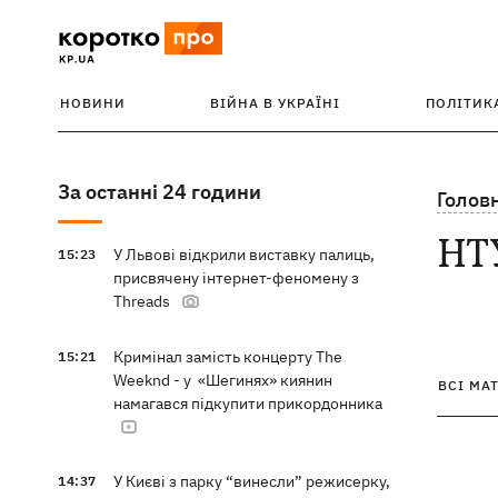
НОВИНИ
ВІЙНА В УКРАЇНІ
ПОЛІТИК
За останні 24 години
Голов
НТ
У Львові відкрили виставку палиць,
15:23
присвячену інтернет-феномену з
Threads
Кримінал замість концерту The
15:21
Weeknd - у «Шегинях» киянин
ВСІ МА
намагався підкупити прикордонника
У Києві з парку “винесли” режисерку,
14:37