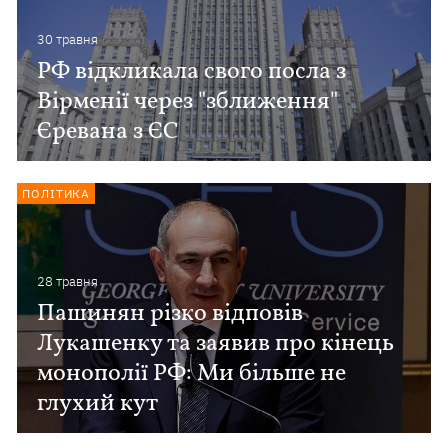
30 травня
РФ відкликала свого посла з
Вірменії через "зближення"
Єревана з ЄС
ПОЛІТИКА
28 травня
Пашинян різко відповів
Лукашенку та заявив про кінець
монополії РФ: Ми більше не
глухий кут