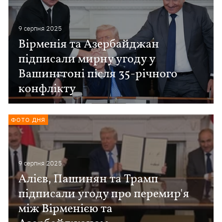
9 серпня 2025
Вірменія та Азербайджан
підписали мирну угоду у
Вашингтоні після 35-річного
конфлікту
ФОТО ДНЯ
9 серпня 2025
Алієв, Пашинян та Трамп
підписали угоду про перемир'я
між Вірменією та