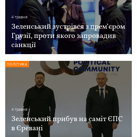
4 травня
Зеленський зустрівся з прем’єром
Грузії, проти якого запровадив
санкції
ПОЛІТИКА
4 травня
Зеленський прибув на саміт ЄПС
в Єревані