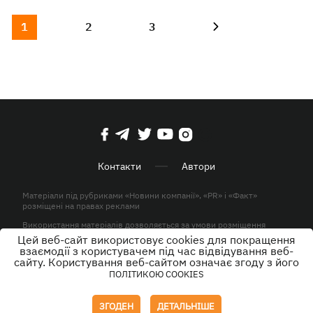
1
2
3
Контакти
Автори
Матеріали під рубриками «Новини компанії», «PR» і «Факт»
розміщені на правах реклами
Використання матеріалів дозволяється за умови розміщення
активного гіперпосилання на KP.UA в першому абзаці.
Цей веб-сайт використовує cookies для покращення
взаємодії з користувачем під час відвідування веб-
© ТОВ «ЮЛАВ МЕДІА» 2026. Всі права захищені.
сайту. Користування веб-сайтом означає згоду з його
ПОЛІТИКОЮ COOKIES
Дизайн
ЗГОДЕН
ДЕТАЛЬНІШЕ