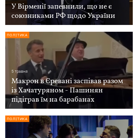
У Вірменії запевнили, що не є
союзниками РФ щодо України
ПОЛІТИКА
5 травня
Макрон в Єревані заспівав разом
із Хачатуряном - Пашинян
підіграв їм на барабанах
ПОЛІТИКА