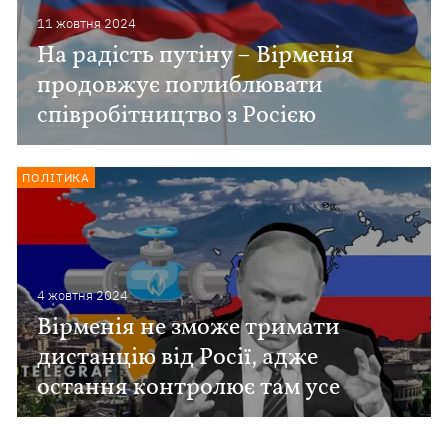
11 жовтня 2024
На радість путіну – Вірменія
продовжує поглиблювати
співробітництво з Росією
ПОЛІТИКА
4 жовтня 2024
Вірменія не зможе тримати
дистанцію від Росії, адже
остання контролює там усе