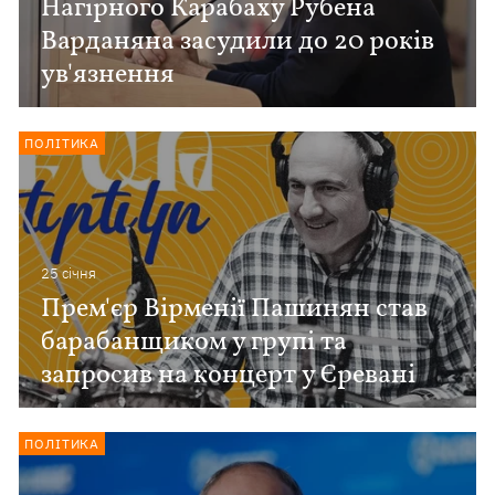
Нагірного Карабаху Рубена
Варданяна засудили до 20 років
ув'язнення
ПОЛІТИКА
25 сiчня
Прем'єр Вірменії Пашинян став
барабанщиком у групі та
запросив на концерт у Єревані
ПОЛІТИКА