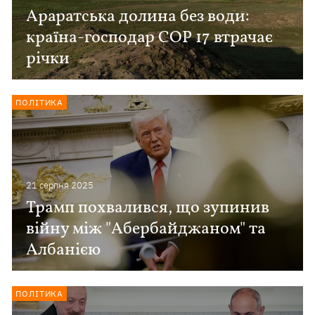
Араратська долина без води:
країна-господар COP 17 втрачає
річки
ПОЛІТИКА
21 серпня 2025
Трамп похвалився, що зупинив
війну між "Абербайджаном" та
Албанією
ПОЛІТИКА