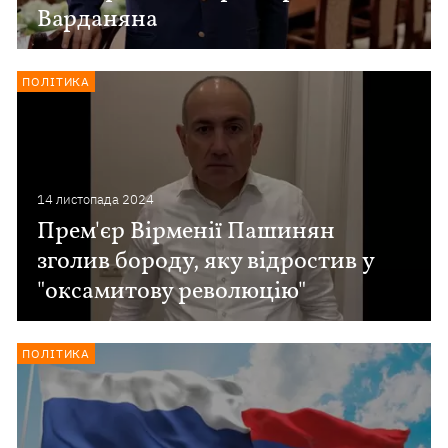
Варданяна
ПОЛІТИКА
14 листопада 2024
Прем'єр Вірменії Пашинян
зголив бороду, яку відростив у
"оксамитову революцію"
ПОЛІТИКА