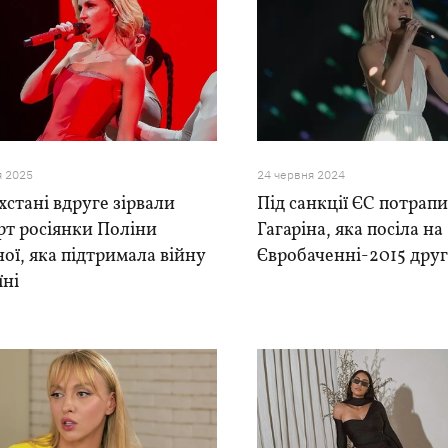
я 2025
24 червня 2024
хстані вдруге зірвали
Під санкції ЄС потрап
рт росіянки Поліни
Гагаріна, яка посіла на
ної, яка підтримала війну
Євробаченні-2015 друг
їні