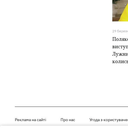
відступає, прогнозують локальні дощі
з грозами
Україна знищуватиме балістичні
18:45
установки військ РФ, - Зеленський
29 берез
Поляко
18:27
Гар, дим і смог після обстрілів: як
виступ
захистити себе та близьких
Лужни
колись
Генштаб спростував руйнування
18:17
Бортницької станції в Києві після атак
РФ
В МЗС відреагували на резонансну
17:45
заяву Залужного про НАТО - "слова
вирвали із контексту"
Реклама на сайті
Про нас
Угода з користувач