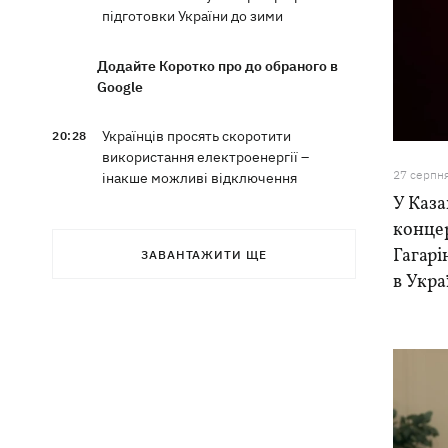
підготовки України до зими
Додайте Коротко про до обраного в
Google
Українців просять скоротити
20:28
використання електроенергії –
27 серпн
інакше можливі відключення
У Каза
конце
Тайський футболіст загинув від удару
19:50
блискавки просто на полі
Гагарі
ЗАВАНТАЖИТИ ЩЕ
в Укра
Рада нацбезпеки затвердила План
19:47
стійкості Києва, - Клименко
Мудрик зіграв за "Челсі" – вперше за
19:19
615 днів
Погода в Україні 6 серпня – спека
18:53