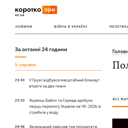
НОВИНИ
ВІЙНА В УКРАЇНІ
ПОЛІТИК
За останні 24 години
Голов
Пол
5 серпня
У Грузії відбувся масштабний блекаут
21:43
втретє за два тижні
ВСІ МА
Українці Байло та Середа здобули
21:13
першу перемогу України на ЧЄ-2026 зі
стрибків у воду
Зеленський озвучив три пріоритети
20:46