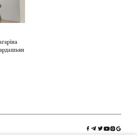
агаріна
Кардашьян