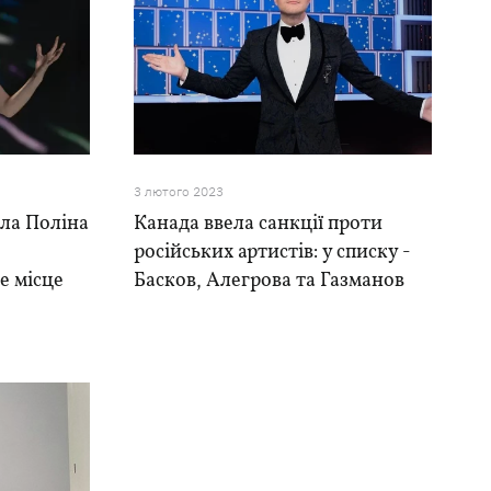
3 лютого 2023
ила Поліна
Канада ввела санкції проти
російських артистів: у списку -
е місце
Басков, Алегрова та Газманов