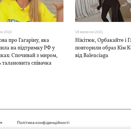
ня 2022
18 вересня 2021
ва про Гагаріну, яка
Нікітюк, Орбакайте і Г
ила на підтримку РФ у
повторили образ Кім 
ках: Спочивай з миром,
від Balenciaga
 талановита співачка
ем
Політика конфіденційності