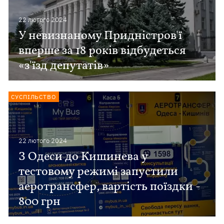
22 лютого 2024
У невизнаному Придністров'ї
вперше за 18 років відбудеться
«з'їзд депутатів»
СУСПІЛЬСТВО
22 лютого 2024
З Одеси до Кишинева у
тестовому режимі запустили
аеротрансфер, вартість поїздки -
800 грн