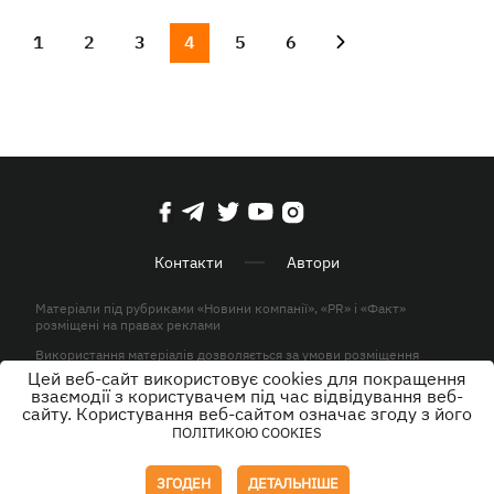
1
2
3
4
5
6
Контакти
Автори
Матеріали під рубриками «Новини компанії», «PR» і «Факт»
розміщені на правах реклами
Використання матеріалів дозволяється за умови розміщення
активного гіперпосилання на KP.UA в першому абзаці.
Цей веб-сайт використовує cookies для покращення
взаємодії з користувачем під час відвідування веб-
© ТОВ «ЮЛАВ МЕДІА» 2026. Всі права захищені.
сайту. Користування веб-сайтом означає згоду з його
ПОЛІТИКОЮ COOKIES
Дизайн
ЗГОДЕН
ДЕТАЛЬНІШЕ