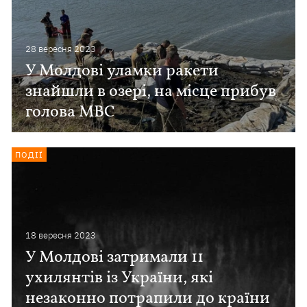
28 вересня 2023
У Молдові уламки ракети
знайшли в озері, на місце прибув
голова МВС
ПОДІЇ
18 вересня 2023
У Молдові затримали 11
ухилянтів із України, які
незаконно потрапили до країни