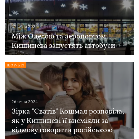
27 сiчня 2024
Між Одесою та аеропортом
Кишинева запустять автобуси
ШОУ-БІЗ
26 сiчня 2024
Зірка "Сватів" Кошмал розповіла,
як у Кишиневі її висміяли за
відмову говорити російською