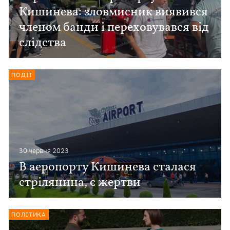
Кишинева: зловмисник виявився
членом банди і переховувався від
слідства
ПОДІЇ
30 червня 2023
В аеропорту Кишинева сталася
стрілянина, є жертви
ПОЛІТИКА