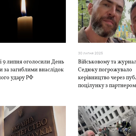
30 липня 2025
і 9 липня оголосили День
Військовому та журнал
 за загиблими внаслідок
Седюку погрожувало
ого удару РФ
керівництво через пуб
поцілунку з партнеро