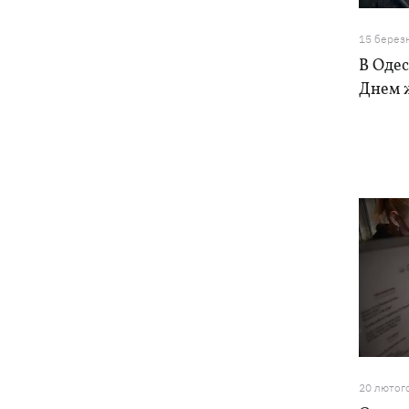
15 берез
В Одес
Днем 
20 лютог