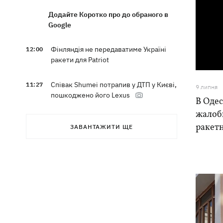
Додайте Коротко про до обраного в
Google
Фінляндія не передаватиме Україні
12:00
ракети для Patriot
Співак Shumei потрапив у ДТП у Києві,
11:27
9 липня
пошкоджено його Lexus
В Одес
жалоби
Олександр Пономарьов у своє 53-
10:46
ракетн
ЗАВАНТАЖИТИ ЩЕ
річчя оголосив, що написав
пригодницький роман
Син Байдена розповів, що рак
10:21
експрезидента США прогресує
Зеленський задоволений
09:37
результатами 40-денної операції
щодо примусу Росії до миру