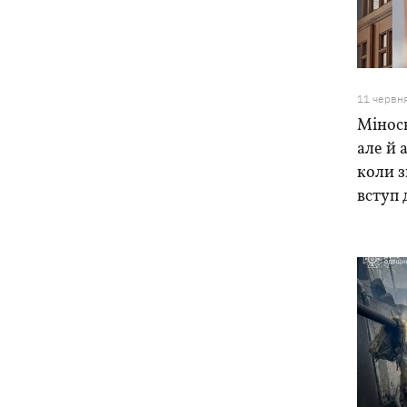
Ракети, які атакували Одесу, збити не
09:03
вдалося, випливає зі зведення ПС ЗСУ
11 червн
Туреччина запропонувала Росії та
08:34
Міносв
Україні оголосити мораторій на удари
у Чорному морі
але й 
коли 
08:00
Опішня: Як стати гончарем за три
вступ 
тижні і виграти 1000 доларів за
глиняного монстра
Росія завдала удару по Харкову:
07:52
частково зруйновано
десятиповерхівку, загинули люди