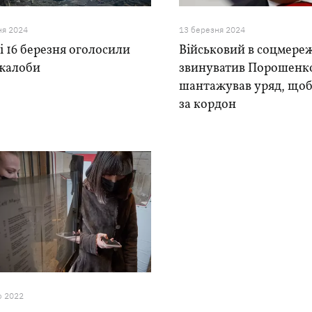
ня 2024
13 березня 2024
і 16 березня оголосили
Військовий в соцмере
жалоби
звинуватив Порошенко
шантажував уряд, щоб
за кордон
о 2022