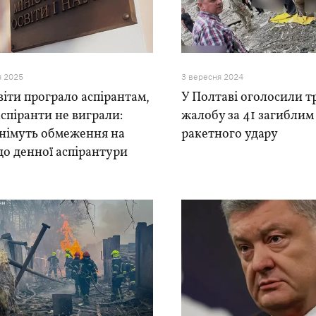
я 2025
3 вересня 2024
іти програло аспірантам,
У Полтаві оголосили 
аспіранти не виграли:
жалобу за 41 загиблим 
знімуть обмеження на
ракетного удару
до денної аспірантури