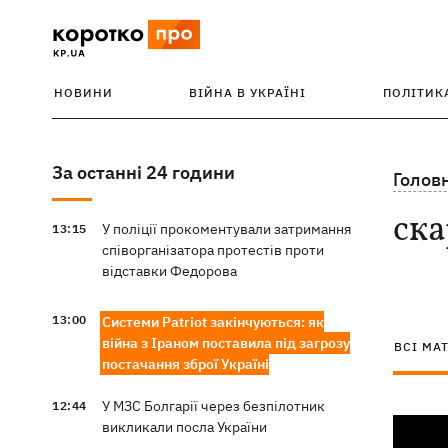
НОВИНИ
ВІЙНА В УКРАЇНІ
ПОЛІТИК
За останні 24 години
Голов
ска
У поліції прокоментували затримання
13:15
співорганізатора протестів проти
відставки Федорова
13:00
Системи Patriot закінчуються: як
війна з Іраном поставила під загрозу
ВСІ МА
постачання зброї Україні
У МЗС Болгарії через безпілотник
12:44
викликали посла України