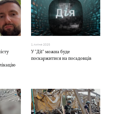
1 липня 2025
істу
У "Дії" можна буде
поскаржитися на посадовців
лікацію
м