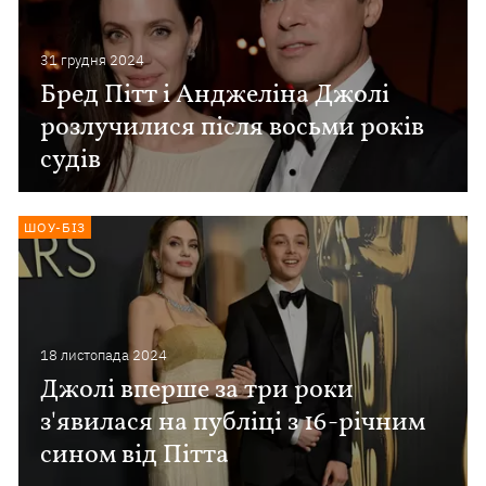
31 грудня 2024
Бред Пітт і Анджеліна Джолі
розлучилися після восьми років
судів
ШОУ-БІЗ
18 листопада 2024
Джолі вперше за три роки
з'явилася на публіці з 16-річним
сином від Пітта