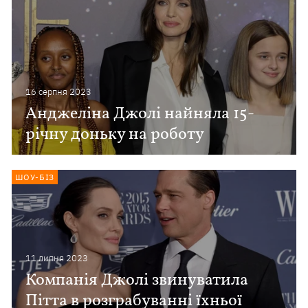
16 серпня 2023
Анджеліна Джолі найняла 15-
річну доньку на роботу
ШОУ-БІЗ
11 липня 2023
Компанія Джолі звинуватила
Пітта в розграбуванні їхньої