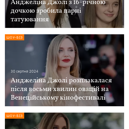
Анджеліна Джолі з 16-річною
дочкою зробила парні
татуювання
ШОУ-БІЗ
30 серпня 2024
Анджеліна Джолі розплакалася
після восьми хвилин овацій на
Венеційському кінофестивалі
ШОУ-БІЗ