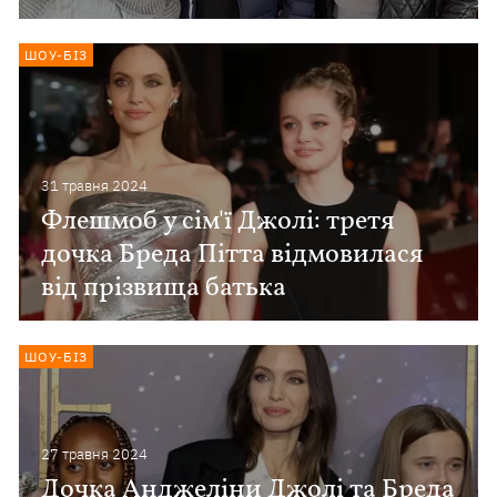
ШОУ-БІЗ
31 травня 2024
Флешмоб у сім'ї Джолі: третя
дочка Бреда Пітта відмовилася
від прізвища батька
ШОУ-БІЗ
27 травня 2024
Дочка Анджеліни Джолі та Бреда