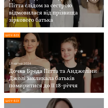
Пітта слідом за сестрою
відмовилася від прізвища
зіркового батька
ШОУ-БІЗ
19 квiтня 2024
Дочка Бреда Пітта та Анджеліни
Джолі закликала батьків
помиритися до її 18-річчя
ШОУ-БІЗ