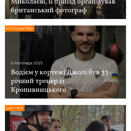
Миколаєві, її приїзд організував
британський фотограф
СУСПІЛЬСТВО
6 листопада 2025
Водієм у кортежі Джолі був 33-
річний тренер із
Кропивницького
ШОУ-БІЗ