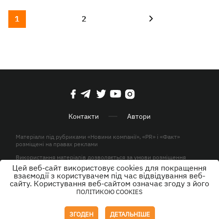
1
2
Контакти
Автори
Матеріали під рубриками «Новини компанії», «PR» і «Факт»
розміщені на правах реклами
Використання матеріалів дозволяється за умови розміщення
активного гіперпосилання на KP.UA в першому абзаці.
Цей веб-сайт використовує cookies для покращення
взаємодії з користувачем під час відвідування веб-
© ТОВ «ЮЛАВ МЕДІА» 2026. Всі права захищені.
сайту. Користування веб-сайтом означає згоду з його
ПОЛІТИКОЮ COOKIES
Дизайн
ЗГОДЕН
ДЕТАЛЬНІШЕ