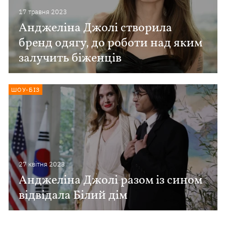
17 травня 2023
Анджеліна Джолі створила
бренд одягу, до роботи над яким
залучить біженців
ШОУ-БІЗ
27 квiтня 2023
Анджеліна Джолі разом із сином
відвідала Білий дім