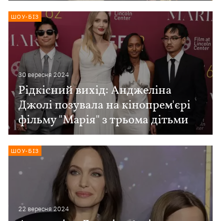
ШОУ-БІЗ
30 вересня 2024
Рідкісний вихід: Анджеліна
Джолі позувала на кінопрем'єрі
фільму "Марія" з трьома дітьми
ШОУ-БІЗ
22 вересня 2024