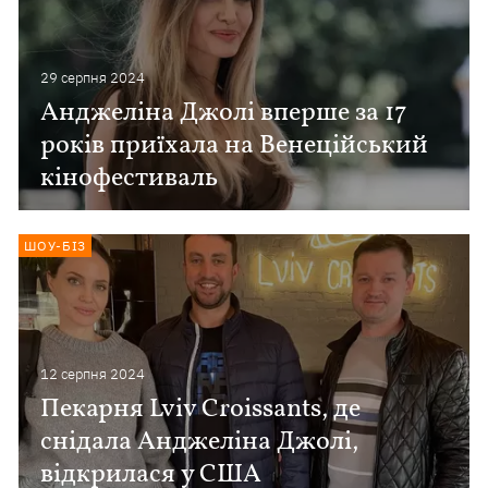
29 серпня 2024
Анджеліна Джолі вперше за 17
років приїхала на Венеційський
кінофестиваль
ШОУ-БІЗ
12 серпня 2024
Пекарня Lviv Croissants, де
снідала Анджеліна Джолі,
відкрилася у США