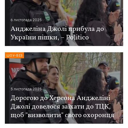
6 листопада 2025
Анджеліна Джолі прибула до
України пішки, – Politico
ШОУ-БІЗ
5 листопада 2025
Дорогою до Херсона Анджеліні
Джолі довелося заїхати до ТЦК,
щоб "визволити" свого охоронця