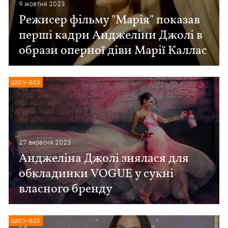
9 жовтня 2023
Режисер фільму "Марія" показав
перші кадри Анджеліни Джолі в
образи оперної діви Марії Каллас
ШОУ-БІЗ
27 вересня 2023
Анджеліна Джолі знялася для
обкладинки VOGUE у сукні
власного бренду
ШОУ-БІЗ