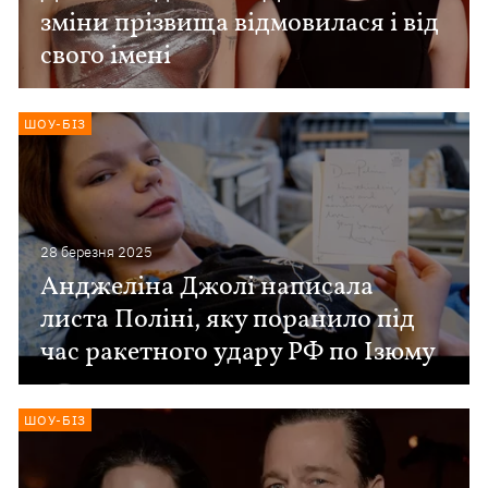
зміни прізвища відмовилася і від
свого імені
ШОУ-БІЗ
28 березня 2025
Анджеліна Джолі написала
листа Поліні, яку поранило під
час ракетного удару РФ по Ізюму
ШОУ-БІЗ