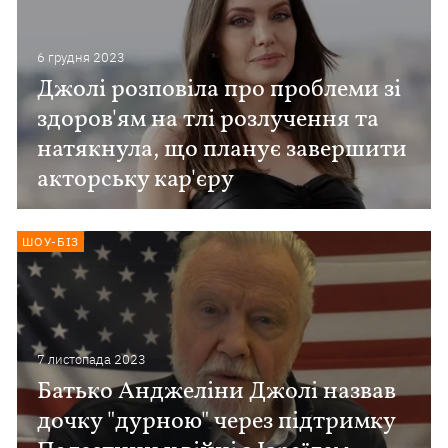
6 грудня 2023
Джолі розповіла про проблеми зі
здоров'ям на тлі розлучення та
натякнула, що планує завершити
акторську кар'єру
ШОУ-БІЗ
7 листопада 2023
Батько Анджеліни Джолі назвав
дочку "дурною" через підтримку