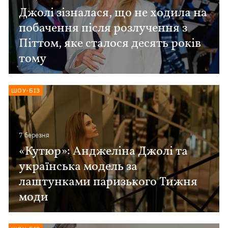
Джолі зізналася, що не ходила на
побачення після розлучення з
Піттом, яке сталося десять років
тому
ШОУ-БІЗ
7 березня
«Кутюр»: Анджеліна Джолі та
українська модель за
лаштунками паризького Тижня
моди