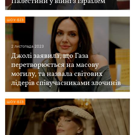
Палестини у війні з Ізраїлем
ШОУ-БІЗ
2 листопада 2023
Джолі заявила, що Газа
перетворюється на масову
могилу, та назвала світових
лідерів співучасниками злочинів
ШОУ-БІЗ