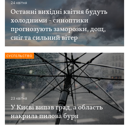
24 квiтня
Останні вихідні квітня будуть
холодними - синоптики
прогнозують заморозки, дощ,
сніг та сильний вітер
СУСПІЛЬСТВО
23 квiтня
У Києві випав град, а область
накрила пилова буря