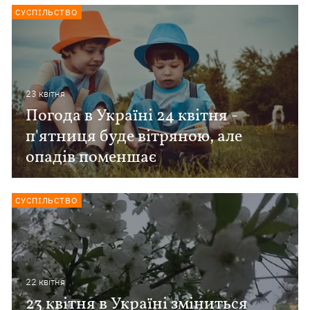
СУСПІЛЬСТВО
23 квiтня
Погода в Україні 24 квітня -
п'ятниця буде вітряною, але
опадів поменшає
СУСПІЛЬСТВО
22 квiтня
23 квітня в Україні зміниться