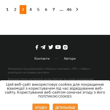
1
2
3
4
5
6
7
...
46
Контакти
Автори
Матеріали під рубриками «Новини компанії», «PR» і «Факт»
розміщені на правах реклами
Використання матеріалів дозволяється за умови розміщення
активного гіперпосилання на KP.UA в першому абзаці.
Цей веб-сайт використовує cookies для покращення
взаємодії з користувачем під час відвідування веб-
© ТОВ «ЮЛАВ МЕДІА» 2026. Всі права захищені.
сайту. Користування веб-сайтом означає згоду з його
ПОЛІТИКОЮ COOKIES
Дизайн
ЗГОДЕН
ДЕТАЛЬНІШЕ