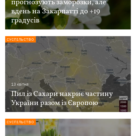
прогнозують заморозки, але
вдень на Закарпатті до +19
градусів
СУСПІЛЬСТВО
13 квiтня
Пил із Сахари накриє частину
України разом із Європою
СУСПІЛЬСТВО