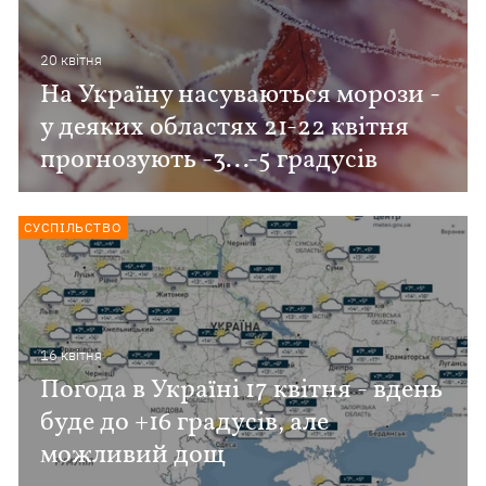
20 квiтня
На Україну насуваються морози -
у деяких областях 21-22 квітня
прогнозують -3...-5 градусів
СУСПІЛЬСТВО
16 квiтня
Погода в Україні 17 квітня - вдень
буде до +16 градусів, але
можливий дощ