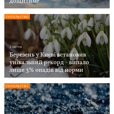
дощитиме
СУСПІЛЬСТВО
1 квiтня
Березень у Києві встановив
унікальний рекорд - випало
лише 3% опадів від норми
СУСПІЛЬСТВО