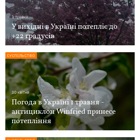
1 травня
У вихідні в Україні потепліє до
+22 градусів
СУСПІЛЬСТВО
30 квiтня
Погода в Україні 1 травня -
антициклон Winfried принесе
потепління