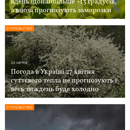
вдень щонайбільше +13 градусів,
а вночі прогнозують заморозки
СУСПІЛЬСТВО
26 квiтня
Погода в Україні 27 квітня -
суттєвого тепла не прогнозують і
весь тиждень буде холодно
СУСПІЛЬСТВО