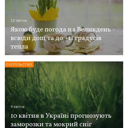
10 квiтня
Якою буде погода на Великдень -
всюди дощ та до +11 градусів
тепла
СУСПІЛЬСТВО
9 квiтня
10 квітня в Україні прогнозують
заморозки та мокрий сніг