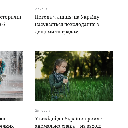
2 липня
історичні
Погода 3 липня: на Україну
в 6
насувається похолодання з
дощами та градом
26 червня
риє
У вихідні до України прийде
деяких
аномальна спека – на заході