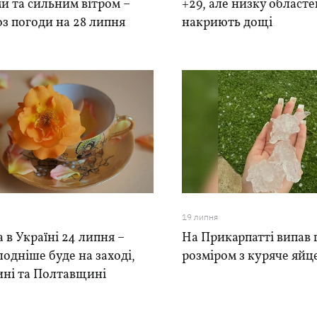
и та сильним вітром –
+29, але низку областе
з погоди на 28 липня
накриють дощі
19 липня
 в Україні 24 липня –
На Прикарпатті випав 
одніше буде на заході,
розміром з куряче яйц
ні та Полтавщині