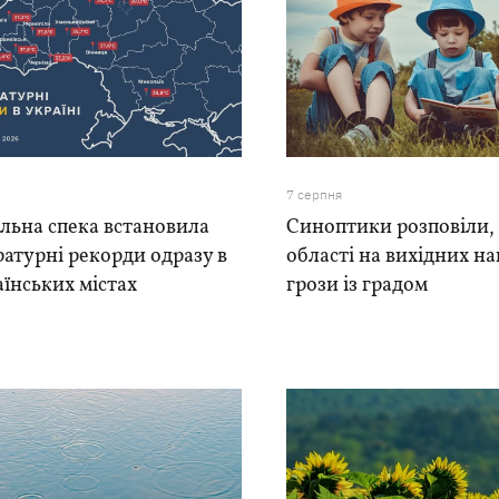
7 серпня
льна спека встановила
Синоптики розповіли, 
атурні рекорди одразу в
області на вихідних н
аїнських містах
грози із градом