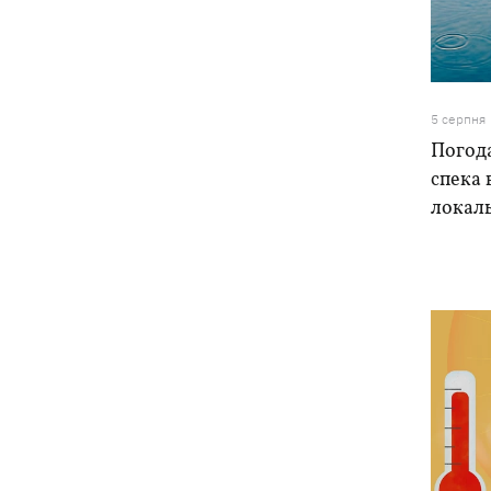
У Болгарії заявили, що дрон, який
21:22
вибухнув біля газопроводу, міг бути
українським - МЗС відреагувало
У польському Кракові чоловік, який
20:41
5 серпня
напав на українську пару, сам здався
Погода
поліції
спека 
локаль
Сербія виділить 2 млн євро для
20:02
підтримки української енергетики, -
Зеленський
Чат Telegram, де координувалися акції
19:23
за Федорова, видалили після
затримання адміну
Чемпіон ММА Гудзь уїдливо
18:59
відреагував на своє відсторонення із
проекту до Дня Незалежності