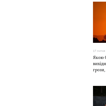
17 липня
Якою б
вихідн
грози,