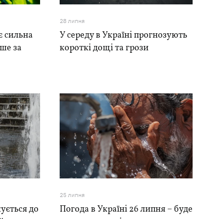
28 липня
є сильна
У середу в Україні прогнозують
ише за
короткі дощі та грози
25 липня
кується до
Погода в Україні 26 липня – буде