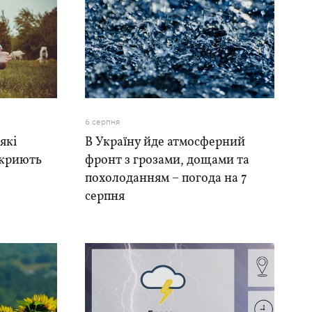
6 серпня
які
В Україну йде атмосферний
акриють
фронт з грозами, дощами та
похолоданням – погода на 7
серпня