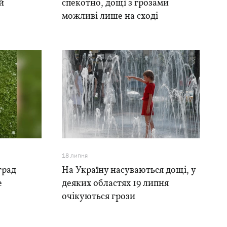
й
спекотно, дощі з грозами
можливі лише на сході
18 липня
град
На Україну насуваються дощі, у
е
деяких областях 19 липня
очікуються грози