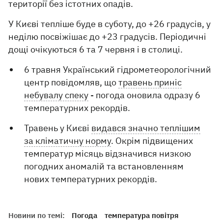
території без істотних опадів.
У Києві тепліше буде в суботу, до +26 градусів, у
неділю посвіжішає до +23 градусів. Періодичні
дощі очікуються 6 та 7 червня і в столиці.
6 травня Український гідрометеорологічний
центр повідомляв, що
травень приніс
небувалу спеку
- погода оновила одразу 6
температурних рекордів.
Травень у Києві
видався значно теплішим
за кліматичну норму
. Окрім підвищених
температур місяць відзначився низкою
погодних аномалій та встановленням
нових температурних рекордів.
Новини по темі:
Погода
температура повітря