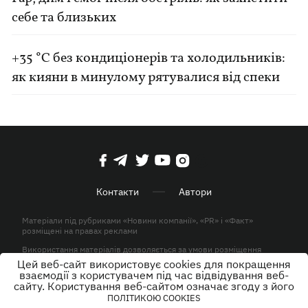
себе та близьких
+35 °C без кондиціонерів та холодильників:
як кияни в минулому рятувалися від спеки
Контакти
Автори
Матеріали під рубриками «Новини компанії», «PR» і «Факт»
розміщені на правах реклами
Використання матеріалів дозволяється за умови розміщення
активного гіперпосилання на KP.UA в першому абзаці.
Цей веб-сайт використовує cookies для покращення
взаємодії з користувачем під час відвідування веб-
© ТОВ «ЮЛАВ МЕДІА» 2026. Всі права захищені.
сайту. Користування веб-сайтом означає згоду з його
ПОЛІТИКОЮ COOKIES