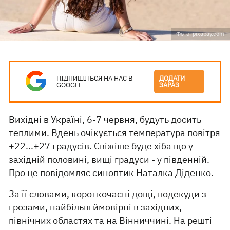
Фото: pixabay.com
ПІДПИШІТЬСЯ НА НАС В
ДОДАТИ
GOOGLE
ЗАРАЗ
Вихідні в Україні, 6-7 червня, будуть досить
теплими. Вдень очікується
температура повітря
+22...+27 градусів. Свіжіше буде хіба що у
західній половині, вищі градуси - у південній.
Про це
повідомляє
синоптик Наталка Діденко.
За її словами, короткочасні дощі, подекуди з
грозами, найбільш ймовірні в західних,
північних областях та на Вінниччині. На решті