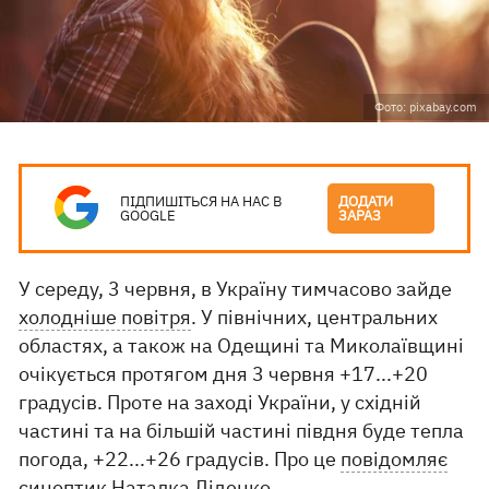
Фото: pixabay.com
ПІДПИШІТЬСЯ НА НАС В
ДОДАТИ
GOOGLE
ЗАРАЗ
У середу, 3 червня, в Україну тимчасово зайде
холодніше повітря
. У північних, центральних
областях, а також на Одещині та Миколаївщині
очікується протягом дня 3 червня +17...+20
градусів. Проте на заході України, у східній
частині та на більшій частині півдня буде тепла
погода, +22...+26 градусів. Про це
повідомляє
синоптик Наталка Діденко.