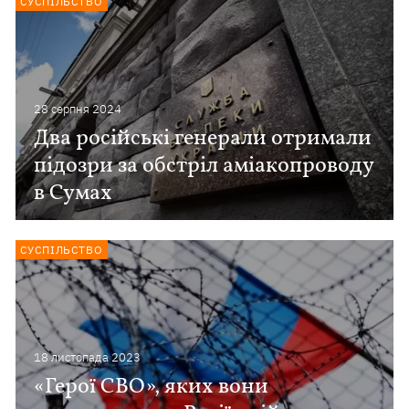
СУСПІЛЬСТВО
28 серпня 2024
Два російські генерали отримали
підозри за обстріл аміакопроводу
в Сумах
СУСПІЛЬСТВО
18 листопада 2023
«Герої СВО», яких вони