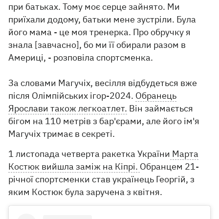
при батьках. Тому моє серце зайнято. Ми
приїхали додому, батьки мене зустріли. Була
його мама - це моя тренерка. Про обручку я
знала [завчасно], бо ми її обирали разом в
Америці, - розповіла спортсменка.
За словами Магучіх, весілля відбудеться вже
після Олімпійських ігор-2024.
Обранець
Ярослави також легкоатлет.
Він займається
бігом на 110 метрів з бар'єрами, але його ім'я
Магучіх тримає в секреті.
1 листопада четверта ракетка України
Марта
Костюк вийшла заміж на Кіпрі.
Обранцем 21-
річної спортсменки став українець Георгій, з
яким Костюк була заручена з квітня.