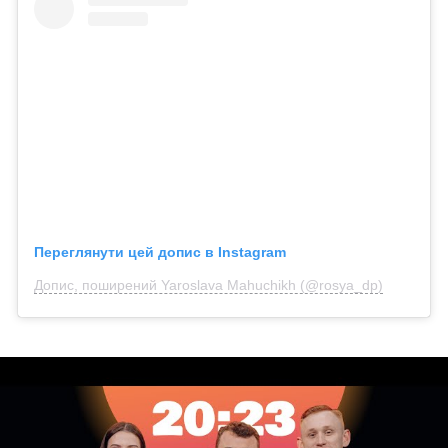
Переглянути цей допис в Instagram
Допис, поширений Yaroslava Mahuchikh (@rosya_dp)