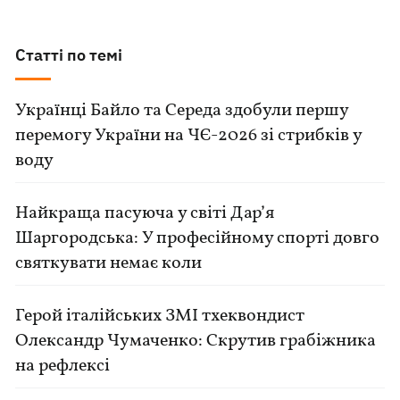
Статті по темі
Українці Байло та Середа здобули першу
перемогу України на ЧЄ-2026 зі стрибків у
воду
Найкраща пасуюча у світі Дар’я
Шаргородська: У професійному спорті довго
святкувати немає коли
Герой італійських ЗМІ тхеквондист
Олександр Чумаченко: Скрутив грабіжника
на рефлексі