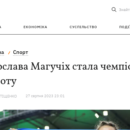
Знайт
А
ЕКОНОМІКА
СУСПІЛЬСТВО
ПОДІ
на
Спорт
слава Магучіх стала чемпіо
соту
27 серпня 2023 23:01
 ТІЩЕНКО