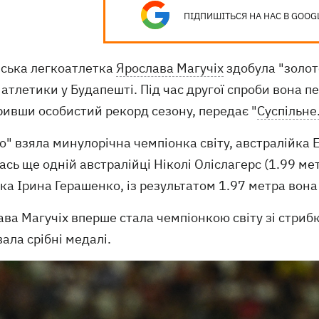
ПІДПИШІТЬСЯ НА НАС В GOOG
нська легкоатлетка
Ярослава Магучіх
здобула "золото
 атлетики у Будапешті. Під час другої спроби вона 
ривши особистий рекорд сезону, передає "
Суспільне
о" взяла минулорічна чемпіонка світу, австралійка 
ась ще одній австралійці Ніколі Оліслагерс (1.99 ме
ка Ірина Герашенко, із результатом 1.97 метра вона
ва Магучіх вперше стала чемпіонкою світу зі стрибк
ала срібні медалі.