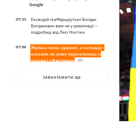
Google
Ексводій «LeМаршрутки» Богдан
07:33
Богданович вже не у реанімації –
подробиці від Лесі Нікітюк
07:00
Жулька чекає цуценят, а господар -
кохання: як живе переселенець із
курами і «Жигулями»
07:00
У війську - до пенсії. Чому в Україні
ЗАВАНТАЖИТИ ЩЕ
не знижують граничний вік
мобілізації
Українські стрибуни здобули «золото»
06:58
чемпіонату Європи-2026
Трамп посварився з Хегсетом через
06:29
дефіцит ракет для війни з Іраном, -
WP