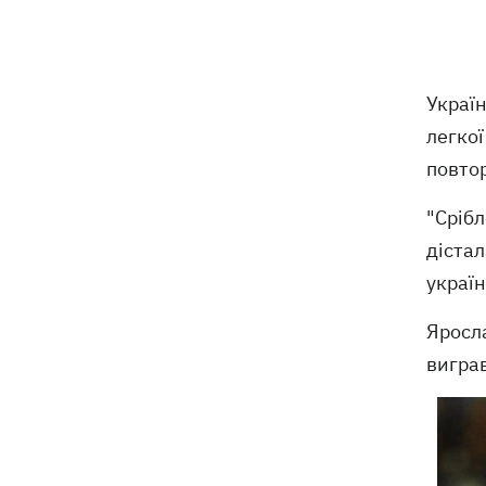
6 серпня - Преображення Господнє,
05:30
що сьогодні не можна робити, все про
цей день
Украї
легкої
5 серпня
повто
У Грузії відбувся масштабний блекаут
21:43
"Срібл
втретє за два тижні
дістал
україн
Українці Байло та Середа здобули
21:13
першу перемогу України на ЧЄ-2026 зі
стрибків у воду
Яросла
виграв
Зеленський озвучив три пріоритети
20:46
підготовки України до зими