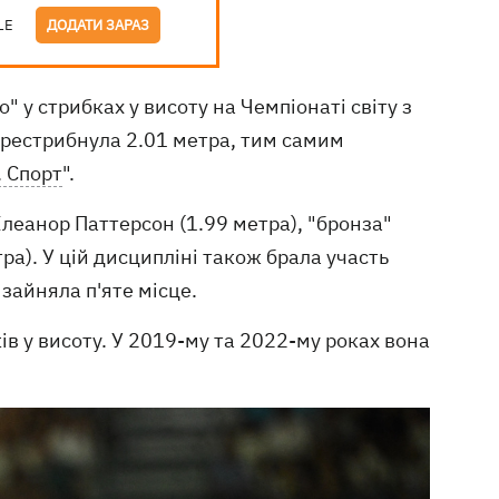
LE
ДОДАТИ ЗАРАЗ
" у стрибках у висоту на Чемпіонаті світу з
перестрибнула 2.01 метра, тим самим
. Спорт
".
Елеанор Паттерсон (1.99 метра), "бронза"
тра). У цій дисципліні також брала участь
 зайняла п'яте місце.
ів у висоту. У 2019-му та 2022-му роках вона