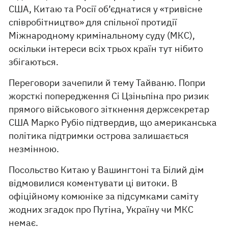
США, Китаю та Росії об’єднатися у «тривісне
співробітництво» для спільної протидії
Міжнародному кримінальному суду (МКС),
оскільки інтереси всіх трьох країн тут нібито
збігаються.
Переговори зачепили й тему Тайваню. Попри
жорсткі попередження Сі Цзіньпіна про ризик
прямого військового зіткнення держсекретар
США Марко Рубіо підтвердив, що американська
політика підтримки острова залишається
незмінною.
Посольство Китаю у Вашингтоні та Білий дім
відмовилися коментувати ці витоки. В
офіційному комюніке за підсумками саміту
жодних згадок про Путіна, Україну чи МКС
немає.