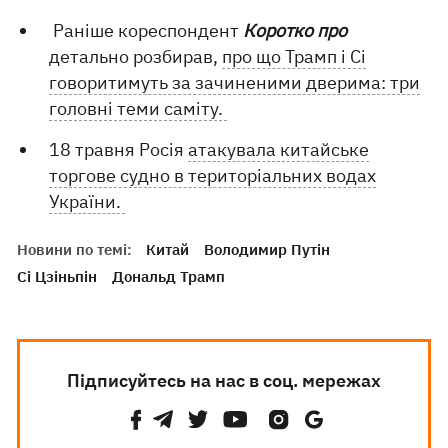
Раніше кореспондент
К
оротко про
детально розбирав,
про що Трамп і Сі
говоритимуть за зачиненими дверима: три
головні теми саміту.
18 травня Росія
атакувала китайське
торгове судно в територіальних водах
України.
Новини по темі:
Китай
Володимир Путін
Сі Цзіньпін
Дональд Трамп
Підписуйтесь на нас в соц. мережах