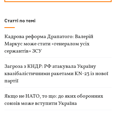
Статті по темі
Кадрова реформа Драпатого: Валерій
Маркус може стати «генералом усіх
сержантів» ЗСУ
Загроза з КНДР: РФ атакувала Україну
квазібалістичними ракетами KN-23 із нової
партії
Якщо не НАТО, то що: до яких оборонних
союзів може вступити Україна