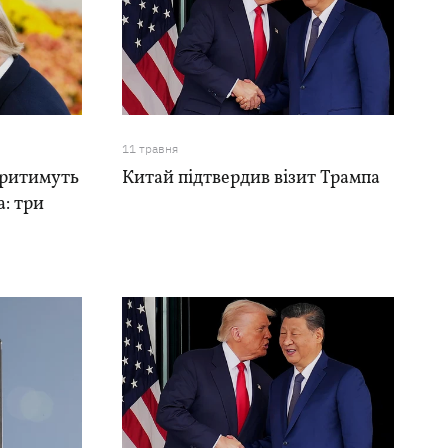
11 травня
оритимуть
Китай підтвердив візит Трампа
: три