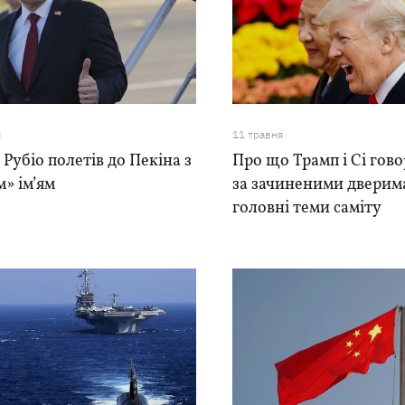
я
11 травня
Рубіо полетів до Пекіна з
Про що Трамп і Сі гов
» ім’ям
за зачиненими дверима
головні теми саміту