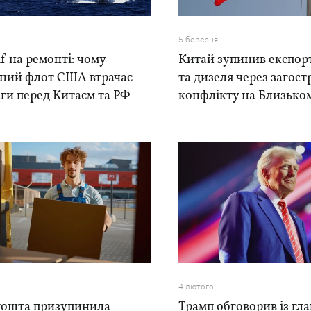
5 березня
f на ремонті: чому
Китай зупинив експор
дний флот США втрачає
та дизеля через загос
ги перед Китаєм та РФ
конфлікту на Близько
4 лютого
пошта призупинила
Трамп обговорив із гл