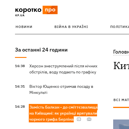
НОВИНИ
ВІЙНА В УКРАЇНІ
ПОЛІТИК
За останні 24 години
Голов
Ки
Херсон знеструмлений після нічних
16:38
обстрілів, воду подають по графіку
Віктор Ющенко отримав посаду в
16:31
Мінкульті
ВСІ МА
16:28
Замість Балкан - до сміттєзвалища
на Київщині: як українці врятували
чорного грифа Берліна