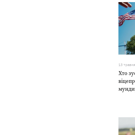
13 травн
Хто зу
віцепр
мунди