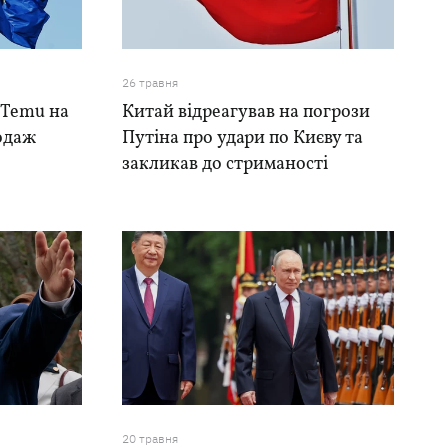
26 травня
 Temu на
Китай відреагував на погрози
родаж
Путіна про удари по Києву та
закликав до стриманості
20 травня