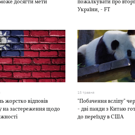
 може досягти мети
пожалкувати про втор
України, - FT
я
15 травня
ь жорстко відповів
"Побачення всліпу" че
у на застереження щодо
- дві панди з Китаю г
ежності
до переїзду в США