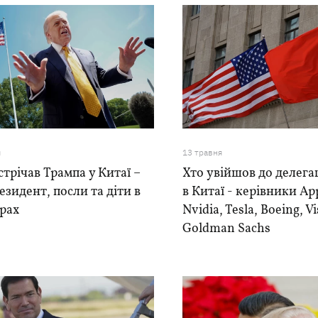
я
13 травня
стрічав Трампа у Китаї –
Хто увійшов до делега
езидент, посли та діти в
в Китаї - керівники Ap
рах
Nvidia, Tesla, Boeing, Vi
Goldman Sachs