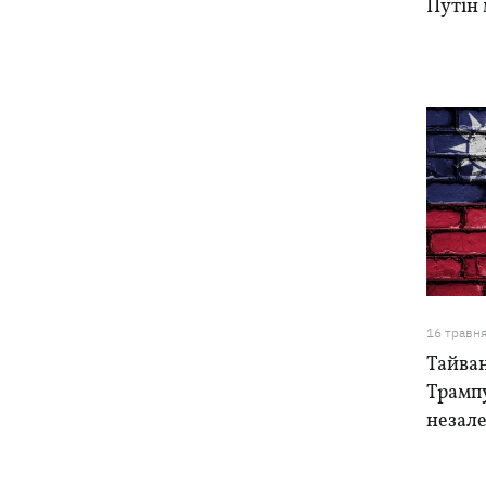
Путін
16 травн
Тайван
Трамп
незал