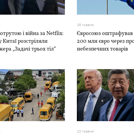
я
28 травня
 отрутою і війна за Netflix:
Євросоюз оштрафував
у Китаї розстріляли
200 млн євро через п
ера „Задачі трьох тіл“
небезпечних товарів
я
22 травня