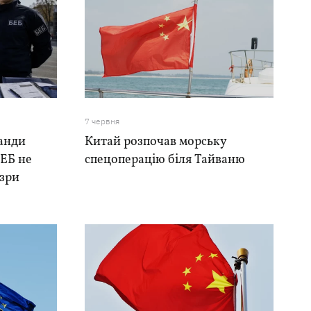
7 червня
банди
Китай розпочав морську
БЕБ не
спецоперацію біля Тайваню
озри