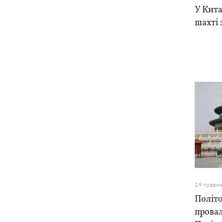
У Кита
шахті 
19 травн
Політо
провал