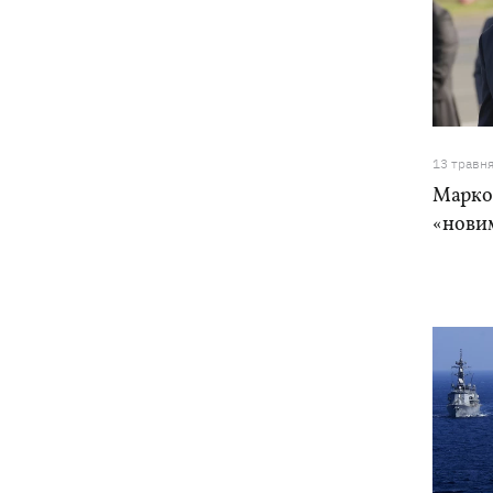
13 травн
Марко 
«новим