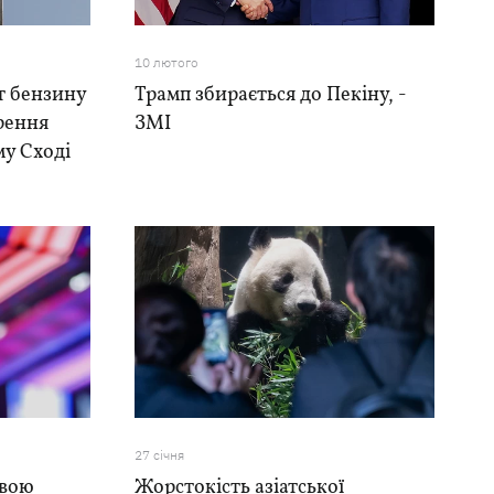
10 лютого
т бензину
Трамп збирається до Пекіну, -
трення
ЗМІ
му Сході
27 сiчня
авою
Жорстокість азіатської