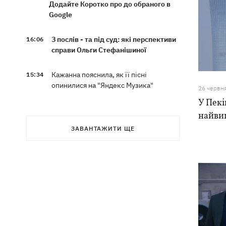
Додайте Коротко про до обраного в
Google
З послів - та під суд: які перспективи
16:06
справи Ольги Стефанішиної
Кажанна пояснила, як її пісні
15:34
опинилися на "Яндекс Музика"
26 червн
У Пекі
У Львові відкрили виставку палиць,
15:23
найви
присвячену інтернет-феномену зі
ЗАВАНТАЖИТИ ЩЕ
Threads
Кримінал замість концерту The
15:21
Weeknd - у Шегинях киянин намагався
підкупити прикордонника
У Києві з парку “винесли” режисерку,
14:37
яка протестує проти вирубки дерев