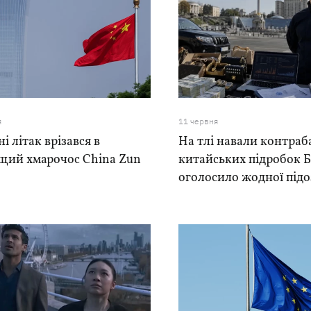
я
11 червня
ні літак врізався в
На тлі навали контра
щий хмарочос China Zun
китайських підробок 
оголосило жодної під