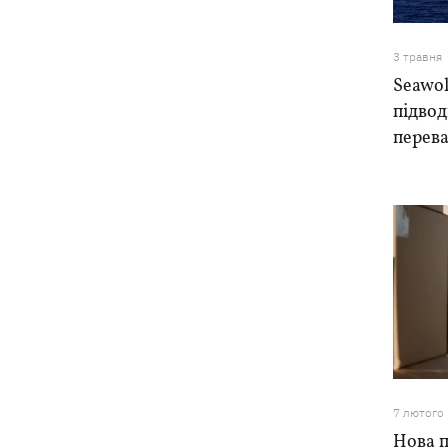
3 травня
Seawol
підво
перева
7 лютого
Нова 