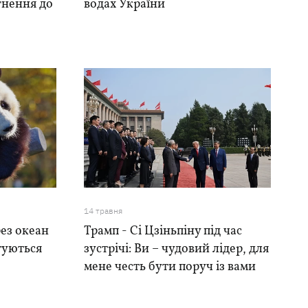
гнення до
водах України
14 травня
рез океан
Трамп - Сі Цзіньпіну під час
отуються
зустрічі: Ви – чудовий лідер, для
мене честь бути поруч із вами