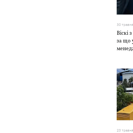
Хто стане новим послом у США:
14:28
технократ Свириденко чи
30 травн
«найкращий солдат» Паліса
Віскі з
за що 
В Україну йде атмосферний фронт з
14:12
грозами, дощами та похолоданням –
менедж
погода на 7 серпня
У ЄС почали діяти нові умови захисту
13:41
для українців — більше не для
“ухилянтів”
Росіяни вдарили по залізниці у
13:08
Лозовій, є загиблі та поранені
23 травн