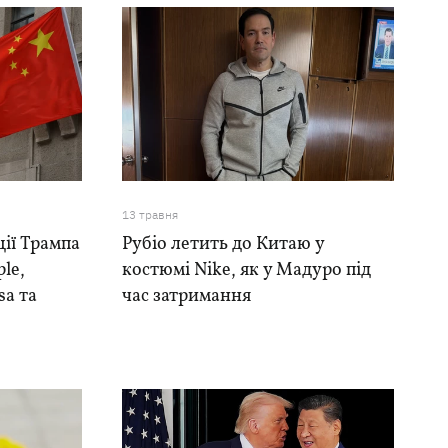
13 травня
ції Трампа
Рубіо летить до Китаю у
ple,
костюмі Nike, як у Мадуро під
sa та
час затримання