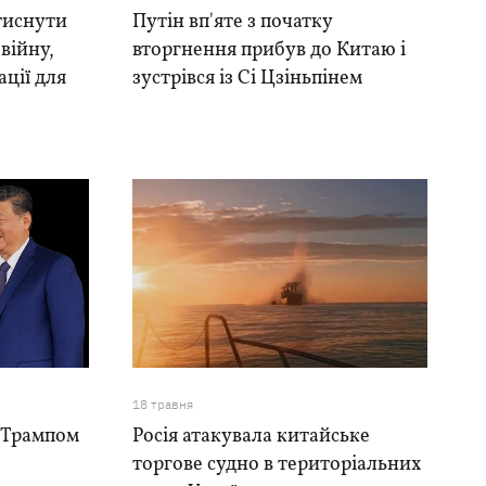
атиснути
Путін вп'яте з початку
війну,
вторгнення прибув до Китаю і
ації для
зустрівся із Сі Цзіньпінем
18 травня
з Трампом
Росія атакувала китайське
е
торгове судно в територіальних