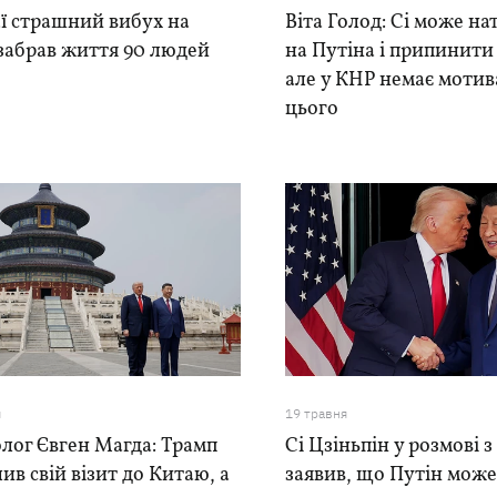
ї страшний вибух на
Віта Голод: Сі може н
забрав життя 90 людей
на Путіна і припинити 
але у КНР немає мотив
цього
я
19 травня
лог Євген Магда: Трамп
Сі Цзіньпін у розмові 
ив свій візит до Китаю, а
заявив, що Путін мож