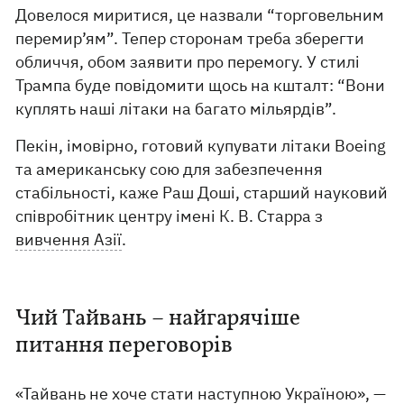
Довелося миритися, це назвали “торговельним
перемир’ям”. Тепер сторонам треба зберегти
обличчя, обом заявити про перемогу. У стилі
Трампа буде повідомити щось на кшталт: “Вони
куплять наші літаки на багато мільярдів”.
Пекін, імовірно, готовий купувати літаки Boeing
та американську сою для забезпечення
стабільності, каже Раш Доші, старший науковий
співробітник центру імені К. В. Старра з
вивчення Азії
.
Чий Тайвань – найгарячіше
питання переговорів
«Тайвань не хоче стати наступною Україною», —