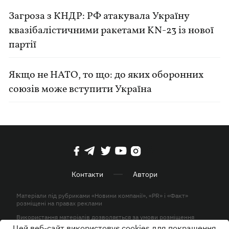
Загроза з КНДР: РФ атакувала Україну
квазібалістичними ракетами KN-23 із нової
партії
Якщо не НАТО, то що: до яких оборонних
союзів може вступити Україна
Контакти
Автори
Матеріали під рубриками «Новини компанії», «PR» і «Факт»
розміщені на правах реклами
Використання матеріалів дозволяється за умови розміщення
активного гіперпосилання на KP.UA в першому абзаці.
Цей веб-сайт використовує cookies для покращення