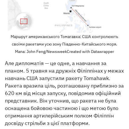
Маршрут американського Томагавка: США контролюють
своїми ракетами усю зону Південно-Китайського моря.
Мапа: John Feng/NewsweekCreated with Datawrapper
Але дипломатія — це одне, а навчання за
планом. 5 травня на дружніх Філіппінах у межах
навчань США запустили ракету Tomahawk.
Ракета вразила ціль, розташовану приблизно за
620 км від місця запуску, повідомив офіційний
представник. Він уточнив, що ракета не була
оснащена бойовою частиною і що метою було
отримання артилерійським полком Філіппін
досвіду стрільби з цієї платформи.