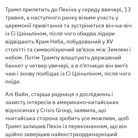
Трамп прилетить до Пекіна у середу ввечері, 13
травня, а наступного ранку візьме участь у
церемонії привітання та зустрінеться віч-на-віч
із Сі Цзіньпіном, після чого обидва лідери
відвідають Храм Неба, побудований у XV
столітті та символізуючий
зв’язок між Землею і
небом
. Потім Трампу влаштують державний
банкет у четвер увечері, а в п’ятницю він вип’є
чаю і знову пообідає із Сі Цзіньпіном, після чого
поїде.
Алі Вайн, старша радниця з досліджень і
захисту інтересів в американо-китайських
відносинах у Crisis Group, заявила, що
«китайська сторона зробить усе можливе, щоб
Трамп залишив Пекін із переконанням, що він
щойно завершив найекстраординарніший