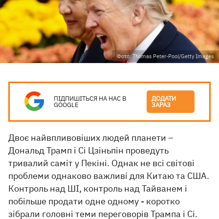
Фото: Thomas Peter-Pool/Getty Images
ПІДПИШІТЬСЯ НА НАС В
ДОДАТИ
GOOGLE
ЗАРАЗ
Двоє найвпливовіших людей планети –
Дональд Трамп і Сі Цзіньпін проведуть
тривалий саміт у Пекіні. Однак не всі світові
проблеми однаково важливі для Китаю та США.
Контроль над ШІ, контроль над Тайванем і
побільше продати одне одному - коротко
зібрали головні теми переговорів Трампа і Сі.