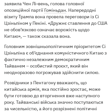
заявила Чен Лі-вень, голова головної
опозиційної партії
Гоміньдан
. Напередодні
візиту Трампа вона провела переговори із Сі
Цзіньпіном у Пекіні. «Дружнє ставлення до США
не обов’язково означає ворожість щодо
Китаю», — також сказала вона.
Головним зовнішньополітичним пріоритетом Сі
Цзіньпіна є об’єднання комуністичного Китаю з
фактично незалежним демократичним
Тайванем – особистий проєкт, який він
неодноразово погрожував здійснити силою.
Розвідники з Пентагону вважають, що
китайська армія, яка постійно зростає, може
бути готовою до вторгнення вже наступного
року. Тайванські війська значно поступаються
за чисельністю, а його розрізнені політичні