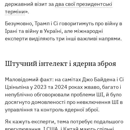
державний візит за
два свої президентські
терміни
».
Безумовно, Трамп і Сі говоритимуть про війну в
Ірані та війну в Україні, але міжнародні
експерти виділяють три інші важливі напрями.
Штучний інтелект і ядерна зброя
Маловідомий факт: на самітах Джо Байдена і Сі
Цзіньпіна у 2023 та 2024 роках жваво, багато і
непублічно обговорювали проблеми ШІ, й було
досягнуто домовленості про невключення ШІ в
управління та контроль ядерної зброї.
Як кажуть експерти, тема потребує подальшого
врегулювання. І США, і Китай мають спільні