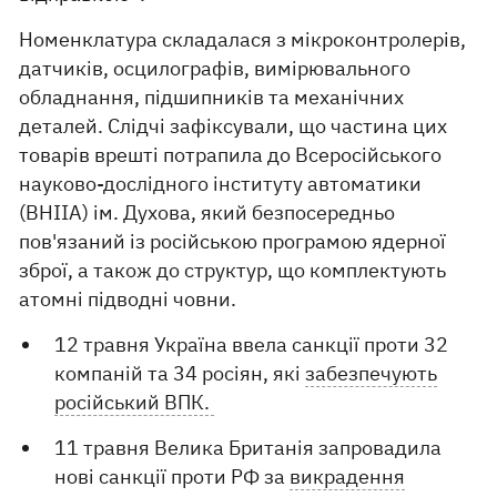
Номенклатура складалася з мікроконтролерів,
датчиків, осцилографів, вимірювального
обладнання, підшипників та механічних
деталей. Слідчі зафіксували, що частина цих
товарів врешті потрапила до Всеросійського
науково-дослідного інституту автоматики
(ВНІІА) ім. Духова, який безпосередньо
пов'язаний із російською програмою ядерної
зброї, а також до структур, що комплектують
атомні підводні човни.
12 травня Україна ввела санкції проти 32
компаній та 34 росіян, які
забезпечують
російський ВПК.
11 травня Велика Британія запровадила
нові санкції проти РФ за
викрадення