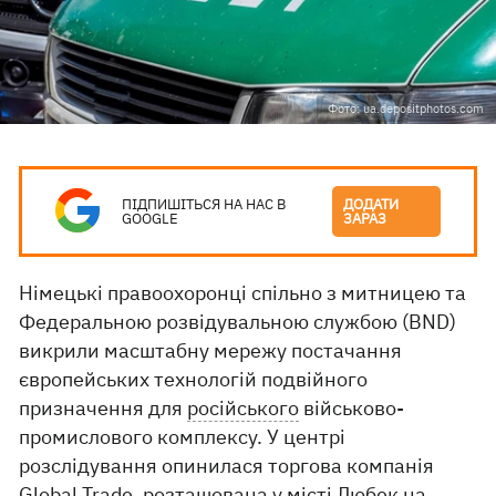
Фото: ua.depositphotos.com
ПІДПИШІТЬСЯ НА НАС В
ДОДАТИ
GOOGLE
ЗАРАЗ
Німецькі правоохоронці спільно з митницею та
Федеральною розвідувальною службою (BND)
викрили масштабну мережу постачання
європейських технологій подвійного
призначення для
російського
військово-
промислового комплексу. У центрі
розслідування опинилася торгова компанія
Global Trade, розташована у місті Любек на