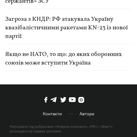
сержантів» ЗСУ
Загроза з КНДР: РФ атакувала Україну
квазібалістичними ракетами KN-23 із нової
партії
Якщо не НАТО, то що: до яких оборонних
союзів може вступити Україна
Контакти
Автори
Матеріали під рубриками «Новини компанії», «PR» і «Факт»
розміщені на правах реклами