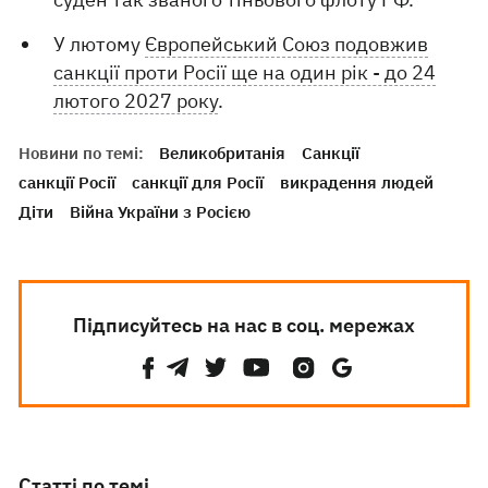
У лютому
Європейський Союз подовжив
санкції проти Росії ще на один рік - до 24
лютого 2027 року
.
Новини по темі:
Великобританія
Санкції
санкції Росії
санкції для Росії
викрадення людей
Діти
Війна України з Росією
Підписуйтесь на нас в соц. мережах
Статті по темі