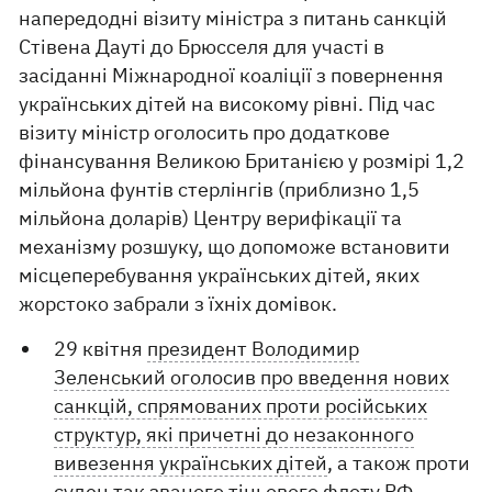
напередодні візиту міністра з питань санкцій
Стівена Дауті до Брюсселя для участі в
засіданні Міжнародної коаліції з повернення
українських дітей на високому рівні. Під час
візиту міністр оголосить про додаткове
фінансування Великою Британією у розмірі 1,2
мільйона фунтів стерлінгів (приблизно 1,5
мільйона доларів) Центру верифікації та
механізму розшуку, що допоможе встановити
місцеперебування українських дітей, яких
жорстоко забрали з їхніх домівок.
29 квітня
президент Володимир
Зеленський оголосив про введення нових
санкцій, спрямованих проти російських
структур, які причетні до незаконного
вивезення українських дітей
, а також проти
суден так званого тіньового флоту РФ.