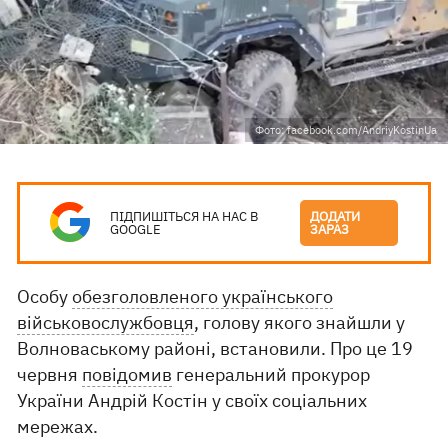
Фото: facebook.com/AndriyKostinUa
ПІДПИШІТЬСЯ НА НАС В
ДОДАТИ
GOOGLE
ЗАРАЗ
Особу
обезголовленого українського
військовослужбовця
, голову якого знайшли у
Волноваському районі, встановили. Про це 19
червня
повідомив
генеральний прокурор
України Андрій Костін у своїх соціальних
мережах.