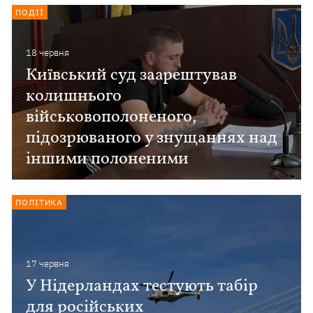
ПОДІЇ
18 червня
Київський суд заарештував
колишнього
військовополоненого,
підозрюваного у знущаннях над
іншими полоненими
ПОЛІТИКА
17 червня
У Нідерландах тестують табір
для російських