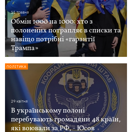
11 травня
Обмін 1000 на 1000: хто з
полонених потрапляє в списки та
навіщо потрібні «гарантії
Трампа»
ПОЛІТИКА
29 квiтня
В українському полоні
перебувають громадяни 48 країн,
які воювали за РФ, - Юсов