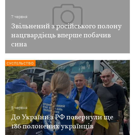
7 червня
Звільнений з російського полону
нацгвардієць вперше побачив
сина
СУСПІЛЬСТВО
5 червня
До України з РФ повернули ще
186 полонених українців