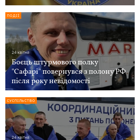
ПОДІЇ
24 квiтня
Боєць штурмового полку
"Сафарі" повернувся з полону РФ
після року невідомості
СУСПІЛЬСТВО
24 квiтня