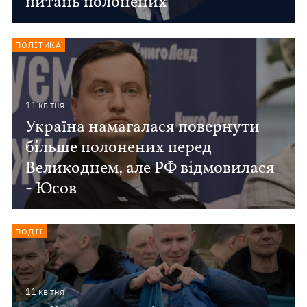
питань полонених
ПОЛІТИКА
11 квiтня
Україна намагалася повернути
більше полонених перед
Великоднем, але РФ відмовилася
- Юсов
ПОДІЇ
11 квiтня