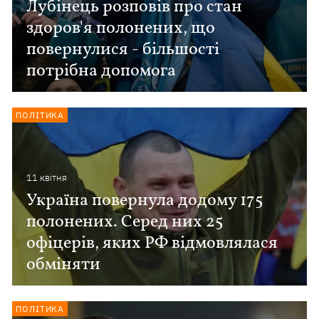
Лубінець розповів про стан
здоров'я полонених, що
повернулися - більшості
потрібна допомога
ПОЛІТИКА
11 квiтня
Україна повернула додому 175
полонених. Серед них 25
офіцерів, яких РФ відмовлялася
обміняти
ПОЛІТИКА