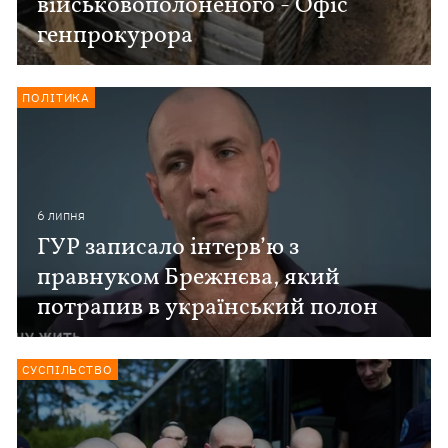
військовополоненого - Офіс
генпрокурора
ПОЛІТИКА
6 липня
ГУР записало інтерв’ю з
правнуком Брежнєва, який
потрапив в український полон
СУСПІЛЬСТВО