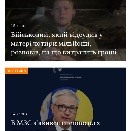
15 квiтня
Військовий, який відсудив у
матері чотири мільйони,
розповів, на що витратить гроші
ПОЛІТИКА
14 квiтня
В МЗС з’явився спецпосол з