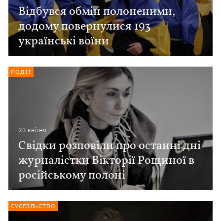
Відбувся обмін полоненими,
додому повернулися 193
українські воїни
ПОДІЇ
23 квiтня
Свідки розповіли про останні дні
журналістки Вікторії Рощиної в
російському полоні
СУСПІЛЬСТВО