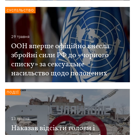
СУСПІЛЬСТВО
29 травня
ООН вперше офіційно внесла
збройні сили РФ до «чорного
списку» за сексуальне
насильство щодо полонених
ПОДІЇ
13 травня
Наказав відсікти голови і