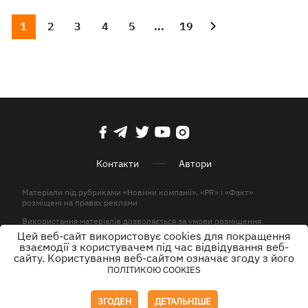
1
2
3
4
5
...
19
Контакти
Автори
Матеріали під рубриками «Новини компанії», «PR» і «Факт»
розміщені на правах реклами
Використання матеріалів дозволяється за умови розміщення
активного гіперпосилання на KP.UA в першому абзаці.
Цей веб-сайт використовує cookies для покращення
взаємодії з користувачем під час відвідування веб-
© ТОВ «ЮЛАВ МЕДІА» 2026. Всі права захищені.
сайту. Користування веб-сайтом означає згоду з його
ПОЛІТИКОЮ COOKIES
Дизайн
ЗГОДЕН
ДЕТАЛЬНІШЕ