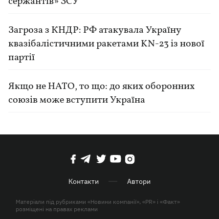
сержантів» ЗСУ
Загроза з КНДР: РФ атакувала Україну
квазібалістичними ракетами KN-23 із нової
партії
Якщо не НАТО, то що: до яких оборонних
союзів може вступити Україна
Контакти
Автори
Матеріали під рубриками «Новини компанії», «PR» і «Факт»
розміщені на правах реклами