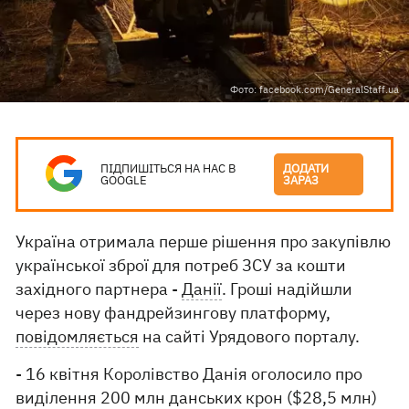
Фото: facebook.com/GeneralStaff.ua
ПІДПИШІТЬСЯ НА НАС В
ДОДАТИ
GOOGLE
ЗАРАЗ
Україна отримала перше рішення про закупівлю
української зброї для потреб ЗСУ за кошти
західного партнера -
Данії
. Гроші надійшли
через нову фандрейзингову платформу,
повідомляється
на сайті Урядового порталу.
- 16 квітня Королівство Данія оголосило про
виділення 200 млн данських крон ($28,5 млн)