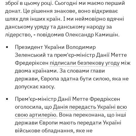
зброї в цьому році. Сьогодні ми маємо перший
донат. Це рішення знакове, воно відкриває
шлях для інших країн. І ми неймовірно вдячні
данському уряду та данському народу за
лідерство, - повідомив Олександр Камишін.
Президент України Володимир
Зеленський та прем'єр-міністр Данії Метте
Фредеріксен
підписали безпекову угоду
між
двома країнами. За словами глави
держави, Європа здатна бути силою, яка не
допускає хаосу.
Прем'єр-міністр Данії Метте Фредріксен
оголосила, що
Данія передасть Україні всю
свою артилерію
. Вона переконана, що інші
держави Європи мають передати Україні
військове обладнання, яке не