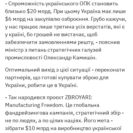
- Спроможність українського ОПК становить
близько $20 млрд. При цьому Україна має лише
$6 млрд на закупівлю озброєння. Грубо кажучи,
у нас працює лише третина усіх верстатів, які є
у країні, бо грошей не вистачає, щоб
забезпечити замовленнями решту, - пояснив
міністр з питань стратегічних галузей
промисловості Олександр Камишін.
Оптимальний вихід з цієї ситуації - переконати
партнерів, що готові купувати зброю для
України, робити це в Україні.
- Так народився проєкт ZBROYARI:
Manufacturing Freedom. Це глобальна
фандрейзингова кампанія, стратегічний збір -
не по людях, а по цілих націях. Його мета -
зібрати $10 млрд на виробництво української