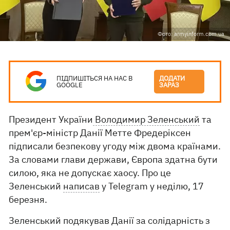
Фото: armyinform.com.ua
ПІДПИШІТЬСЯ НА НАС В
ДОДАТИ
GOOGLE
ЗАРАЗ
Президент України
Володимир Зеленський
та
прем'єр-міністр Данії Метте Фредеріксен
підписали безпекову угоду між двома країнами.
За словами глави держави, Європа здатна бути
силою, яка не допускає хаосу. Про це
Зеленський
написав
у Telegram у неділю, 17
березня.
Зеленський подякував Данії за солідарність з