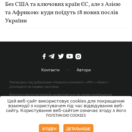
Без США та ключових країн ЄС, але з Азією
та Африкою: куди поїдуть 18 нових послів
України
Контакти
Автори
Матеріали під рубриками «Новини компанії», «PR» і «Факт»
розміщені на правах реклами
Використання матеріалів дозволяється за умови розміщення
активного гіперпосилання на KP.UA в першому абзаці.
Цей веб-сайт використовує cookies для покращення
взаємодії з користувачем під час відвідування веб-
© ТОВ «ЮЛАВ МЕДІА» 2026. Всі права захищені.
сайту. Користування веб-сайтом означає згоду з його
ПОЛІТИКОЮ COOKIES
Дизайн
ЗГОДЕН
ДЕТАЛЬНІШЕ