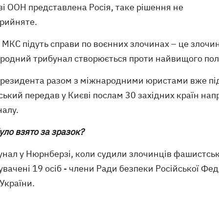
і ООН представлена Росія, таке рішення не
прийняте.
 МКС підуть справи по воєнних злочинах – це злочи
родний трибунал створюється проти найвищого політ
президента разом з міжнародними юристами вже підг
ський передав у Києві послам 30 західних країн на
налу.
уло взято за зразок?
бунал у Нюрнберзі, коли судили злочинців фашистсь
вачені 19 осіб - члени Ради безпеки Російської Фед
України.