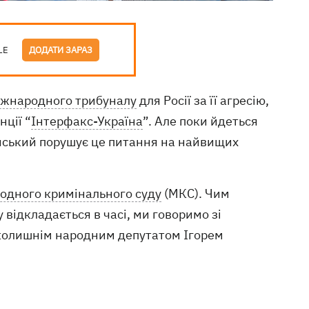
LE
ДОДАТИ ЗАРАЗ
іжнародного трибуналу
для Росії за її агресію,
нції “
Інтерфакс-Україна
”. Але поки йдеться
нський порушує це питання на найвищих
одного кримінального суду
(МКС). Чим
у відкладається в часі, ми говоримо зі
 колишнім народним депутатом Ігорем