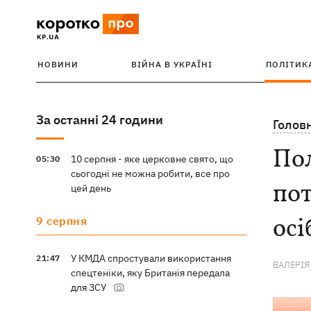
НОВИНИ
ВІЙНА В УКРАЇНІ
ПОЛІТИК
За останні 24 години
Голов
Пол
10 серпня - яке церковне свято, що
05:30
сьогодні не можна робити, все про
пот
цей день
осі
9 серпня
У КМДА спростували використання
21:47
ВАЛЕРІЯ
спецтеніки, яку Британія передала
для ЗСУ