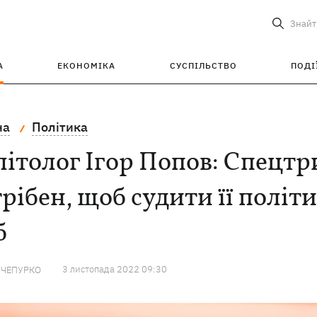
Знайт
А
ЕКОНОМІКА
СУСПІЛЬСТВО
ПОДІ
на
Політика
ітолог Ігор Попов: Спецтр
рібен, щоб судити її політи
б
3 листопада 2022 09:30
 ЧЕПУРКО