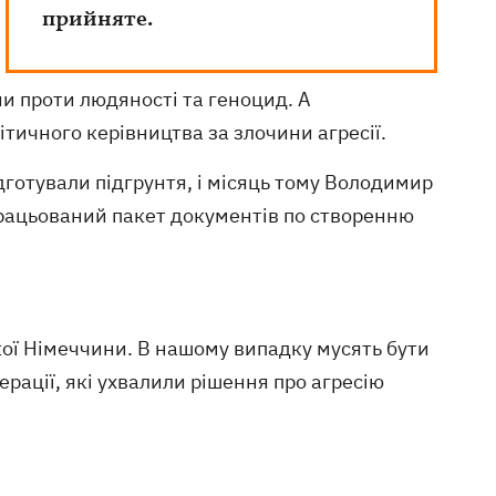
прийняте.
ни проти людяності та геноцид. А
ичного керівництва за злочини агресії.
отували підгрунтя, і місяць тому Володимир
працьований пакет документів по створенню
кої Німеччини. В нашому випадку мусять бути
ерації, які ухвалили рішення про агресію