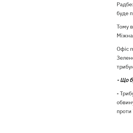
Радбез
буде 
Тому в
Міжна
Офіс 
Зелен
трибу
- Що б
- Три
обвину
проти 