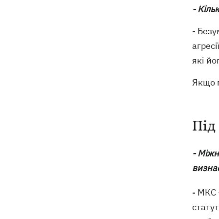
- Кіль
- Безу
агресі
які йо
Якщо п
Під
- Між
визна
- МКС 
стату