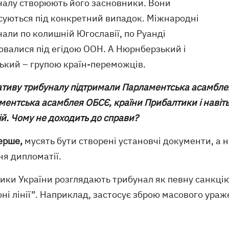
налу створюють його засновники. Вони
суються під конкретний випадок. Міжнародні
али по колишній Югославії, по Руанді
ювалися під егідою ООН. А Нюрнберзький і
ський – групою країн-переможців.
ціативу трибуналу підтримали Парламентська асамбл
ентська асамблея ОБСЄ, країни Прибалтики і навіть Г
ій. Чому не доходить до справи?
ерше,
мусять бути створені установчі документи, а н
ня дипломатії.
ки України розглядають трибунал як певну санкцію,
ні лінії”. Наприклад, застосує зброю масового ураж