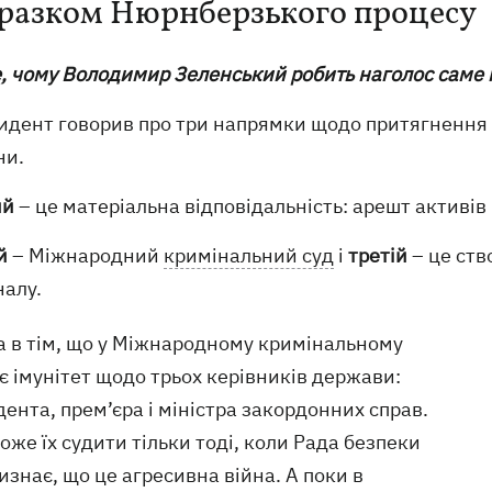
зразком Нюрнберзького процесу
е, чому Володимир Зеленський робить наголос саме 
идент говорив про три напрямки щодо притягнення Ро
ни.
ий
– це матеріальна відповідальність: арешт активів і
й
– Міжнародний
кримінальний суд
i
третій
– це ств
налу.
а в тім, що у Міжнародному кримінальному
іє імунітет щодо трьох керівників держави:
ента, прем’єра і міністра закордонних справ.
же їх судити тільки тоді, коли Рада безпеки
знає, що це агресивна війна. А поки в