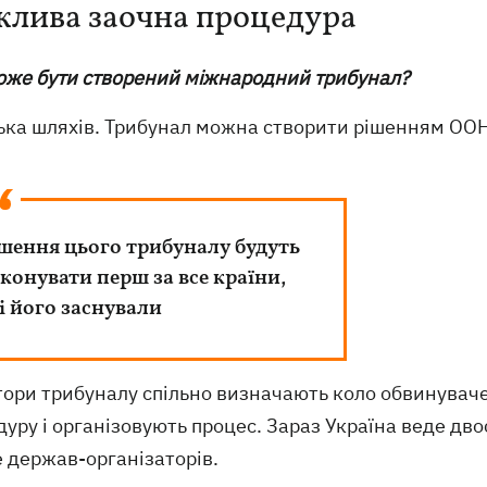
лива заочна процедура
може бути створений міжнародний трибунал?
ілька шляхів. Трибунал можна створити рішенням ОО
шення цього трибуналу будуть
конувати перш за все країни,
і його заснували
атори трибуналу спільно визначають коло обвинувач
уру і організовують процес. Зараз Україна веде дв
 держав-організаторів.