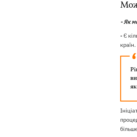
Мож
- Як 
- Є к
країн.
Рі
ви
як
Ініці
процед
більше