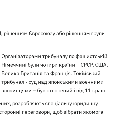
Н, рішенням Євросоюзу або рішенням групи
Організаторами трибуналу по фашистській
Німеччині були чотири країни – СРСР, США,
Велика Британія та Франція. Токійський
трибунал - суд над японськими воєнними
злочинцями – був створений і від 11 країн.
ених, розробляють спеціальну юридичну
осторонні переговори, щоб зібрати якомога