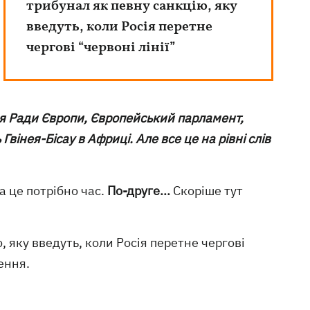
трибунал як певну санкцію, яку
введуть, коли Росія перетне
чергові “червоні лінії”
ея Ради Європи, Європейський парламент,
вінея-Бісау в Африці. Але все це на рівні слів
а це потрібно час.
По-друге...
Скоріше тут
 яку введуть, коли Росія перетне чергові
ення.