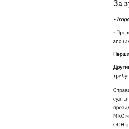
За 
- Ігор
- През
злочи
Перш
Други
трибу
Справ
суді д
презид
МКС мо
ООН ви