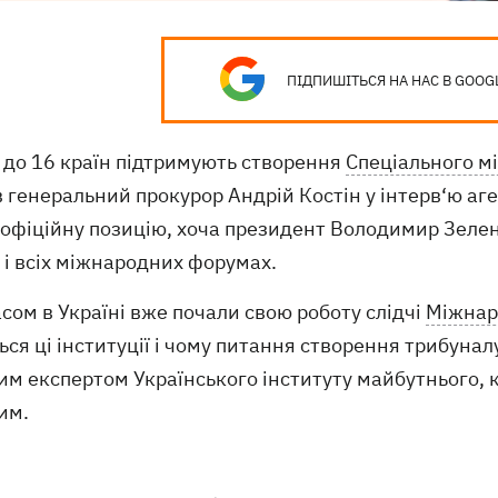
ПІДПИШІТЬСЯ НА НАС В GOOG
 до 16 країн підтримують створення
Спеціального м
 генеральний прокурор Андрій Костін у інтерв‘ю аге
еофіційну позицію, хоча президент Володимир Зеле
 і всіх міжнародних форумах.
сом в Україні вже почали свою роботу слідчі
Міжнар
ься ці інституції і чому питання створення трибунал
им експертом Українського інституту майбутнього,
им.