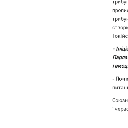
трибу
пропи
трибун
створ
Токій
- Іні
Парлам
і емоц
-
По-п
питан
Союзни
“черво