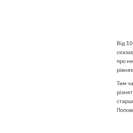
На Одещині під час повторного
17:09
обстрілу було атаковано автобус,
повний дітей
На Херсонщині розширили зону
16:39
Від 10
обов'язкової евакуації через терор
РФ
сказав
про н
У Молдові пролунав вибух - на місці
16:03
рівнях
виявили уламки бойового дрону
Тим ча
16:00
Семен Горов - про гумор у серіалі
різнят
«Пригоди козака Виговського»,
розумну «ВІА Гру» і майбутнє Jerry
старш
Heil
Попов
Іран назвав свої вимоги до США для
15:34
відкриття Ормузької протоки