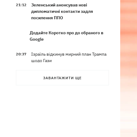
Зеленський анонсував нові
21:12
дипломатичні контакти задля
посилення ППО
Додайте Коротко про до обраного в
Google
Ізраїль відкинув мирний план Трампа
20:37
щодо Гази
Росія три дні поспіль атакує
19:35
ЗАВАНТАЖИТИ ЩЕ
"Нафтогаз" у різних регіонах України
Росія знищила склад ВООЗ у Дніпрі з
18:53
ліками для фронту
У Запорізькій області під час
17:44
повторного обстрілу загинув
рятувальник, є поранені