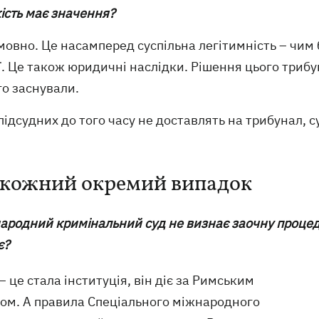
кість має значення?
мовно. Це насамперед суспільна легітимність – чим
ї. Це також юридичні наслідки. Рішення цього трибу
го заснували.
ідсудних до того часу не доставлять на трибунал,
 кожний окремий випадок
народний кримінальний суд не визнає заочну процед
є?
– це стала інституція, він діє за Римським
том. А правила Спеціального міжнародного