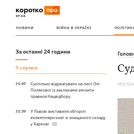
НОВИНИ
ВІЙНА В УКРАЇНІ
ПОЛІТИК
За останні 24 години
Голов
Суд
7 серпня
Суспільно відреагувало на лист Олі
21:47
КРІСТІН
Полякової із закликами змінити
правила Нацвідбору
У Львові виставили обгорілі
21:20
екземпляри книг зі знищеного складу
у Харкові