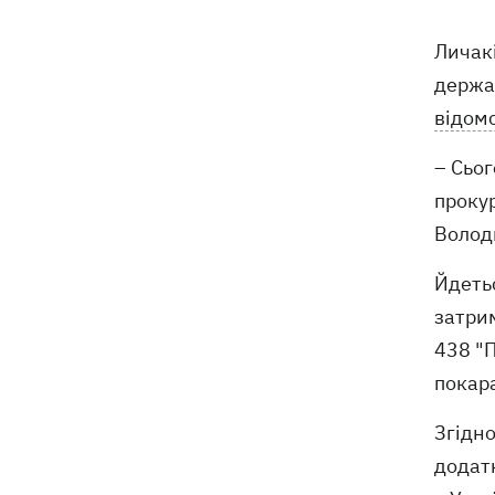
ексгумацію жертв Волинської трагедії
у двох селах на Волині
Личак
держав
У Будапешті після обмілення Дунаю
19:16
підняли з дна мотоцикл вермахту та
відом
останки двох солдатів
– Сьо
19:00
Анекдоти та меми тижня: прильоти-
проку
прильоти, ідіть на болота і
Володи
український Джеймс Бонд з
кабачками
Йдетьс
Тисяча незаконно списаних чоловіків
18:53
затрим
- суд взяв під варту ексочільника
438 "П
Мукачівського ТЦК
покара
Дрони ЗСУ вразили 10
18:48
електропідстанцій, 6 суден
Згідно
"тіньового" флоту та базу ФСБ в
додат
Криму