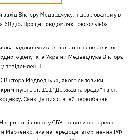
й захід
Віктору Медведчуку
, підозрюваному в
а 60 діб. Про це повідомляє прес-служба
Львова задовольнив клопотання генерального
родного депутата України Медведчука Віктора
 у повідомленні.
ЗЖ
Віктора Медведчука,
якого силовики
інкримінують ст. 111 "Державна зрада" та ст.
кодексу. Санкція цих статей передбачає
 Наприкінці липня у СБУ заявили про арешт
ни Марченко, яка напередодні вторгнення РФ