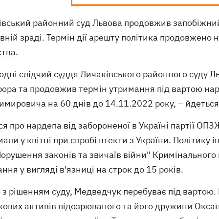
івський районний суд Львова продовжив запобіжни
ній зраді. Термін дії арешту політика продовжено н
ства
.
годні слідчий суддя Личаківського районного суду 
рора та продовжив термін утримання під вартою на
мировича на 60 днів до 14.11.2022 року, – йдеться
я про нардепа від забороненої в Україні партії ОП
али у квітні при спробі втекти з України. Політику 
орушення законів та звичаїв війни" Кримінального 
ння у вигляді в'язниці на строк до 15 років.
 з рішенням суду, Медведчук перебуває під вартою.
кових активів підозрюваного та його дружини Окса