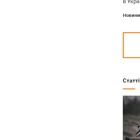
в Укра
Навроцький у річницю свого
18:20
Новини 
президентства пообіцяв підтримувати
Україну у боротьбі з РФ
Статті