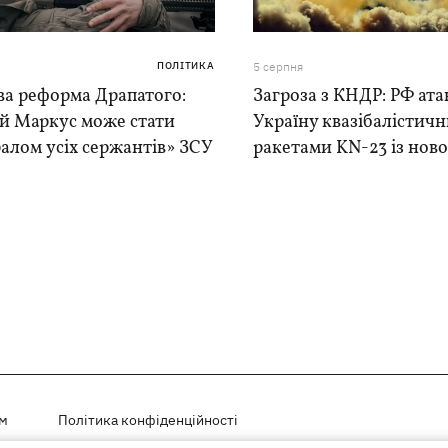
ПОЛІТИКА
5 серпня
ва реформа Драпатого:
Загроза з КНДР: РФ ата
ій Маркус може стати
Україну квазібалістич
алом усіх сержантів» ЗСУ
ракетами KN-23 із нової
ем
Політика конфіденційності