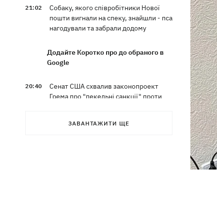
Собаку, якого співробітники Нової
21:02
пошти вигнали на спеку, знайшли - пса
нагодували та забрали додому
Додайте Коротко про до обраного в
Google
Сенат США схвалив законопроект
20:40
Грема про "пекельні санкції" проти
РФ
ЗАВАНТАЖИТИ ЩЕ
Зеленський вперше прибув до Сербії
20:14
та розповів про цілі візиту
У Львові запровадили карантинні
20:04
обмеження через виявлення сказу в
кота
Україна та Польща завершили
19:49