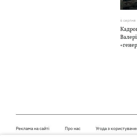
6 серпня
Кадро
Валер
«генер
Реклама на сайті
Про нас
Угода з користувач