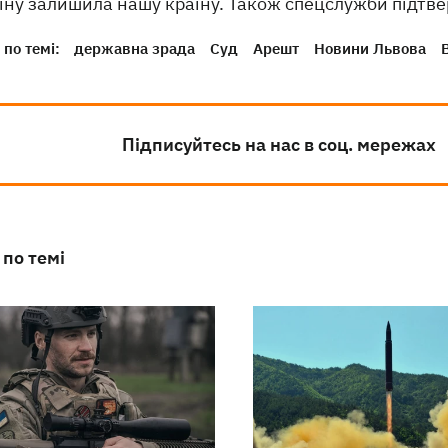
їну залишила нашу країну. Також спецслужби підтве
по темі:
державна зрада
Суд
Арешт
Новини Львова
Підписуйтесь на нас в соц. мережах
 по темі