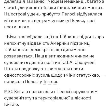
делегація Тайваню і місцеві мешканці, багато з
яких були у жовто-блакитних захисних масках.
На острові у день прибуття Пелосі відбувалися
мітинги як на підтримку візиту Пелосі, так і
проти нього.
- Візит нашої делегації на Тайвань свідчить про
непохитну відданість Америки підтримці
тайванської демократії, що динамічно
розвивається. Наш візит жодним чином не
суперечить давній політиці США. Сполучені
Штати продовжують виступати проти
односторонніх зусиль щодо зміни статус-кво, —
написала Пелосі у
Твітері
.
МЗС Китаю назвав візит Пелосі порушенням
суверенітету та територіальної цілісності
Китаю.