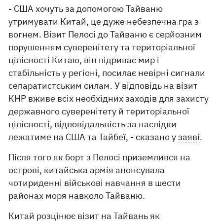
- США хочуть за допомогою Тайваню
утримувати Китай, це дуже небезпечна гра з
вогнем. Візит Пелосі до Тайваню є серйозним
порушенням суверенітету та територіальної
цілісності Китаю, він підриває мир і
стабільність у регіоні, посилає невірні сигнали
сепаратистським силам. У відповідь на візит
КНР вживе всіх необхідних заходів для захисту
державного суверенітету й територіальної
цілісності, відповідальність за наслідки
лежатиме на США та Тайбеї, - сказано у
заяві
.
Після того як борт з Пелосі приземлився на
острові, китайська армія анонсувала
чотириденні військові навчання в шести
районах моря навколо Тайваню.
Китай розцінює візит на Тайвань як