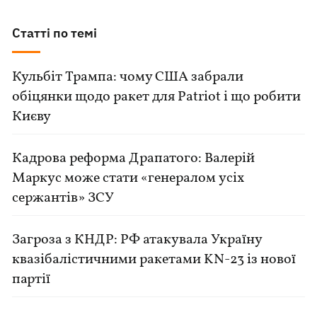
Статті по темі
Кульбіт Трампа: чому США забрали
обіцянки щодо ракет для Patriot і що робити
Києву
Кадрова реформа Драпатого: Валерій
Маркус може стати «генералом усіх
сержантів» ЗСУ
Загроза з КНДР: РФ атакувала Україну
квазібалістичними ракетами KN-23 із нової
партії