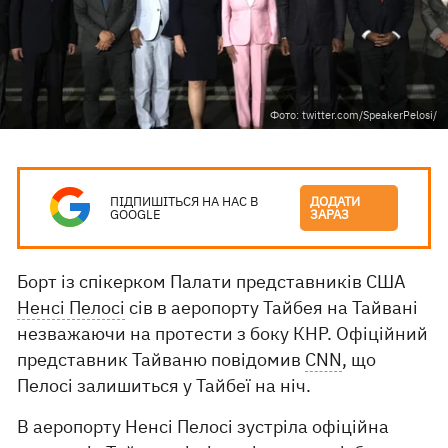
Фото: twitter.com/SpeakerPelosi/
ПІДПИШІТЬСЯ НА НАС В
ДОДАТИ
GOOGLE
ЗАРАЗ
Борт із спікерком Палати представників США
Ненсі Пелосі
сів в аеропорту Тайбея на Тайвані
незважаючи на протести з боку КНР. Офіційний
представник Тайваню повідомив
CNN
, що
Пелосі залишиться у Тайбеї на ніч.
В аеропорту Ненсі Пелосі зустріла офіційна