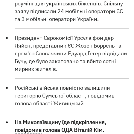
роумінг для українських біженців. Спільну
заяву підписали 24 мобільні оператори ЄС
та 3 мобільні оператори України.
Президент Єврокомісії Урсула фон дер
Ляйєн, представник ЄС Жозеп Боррель та
прем'єр Словаччини Едуард Гегер
відвідали
Бучу, де було закатовано та вбито сотні
мирних жителів.
Російські війська повністю залишили
територію Сумської області, повідомив
голова області Живицький.
На Миколаївщину їде підкріплення,
повідомив
голова ОДА Віталій Кім.