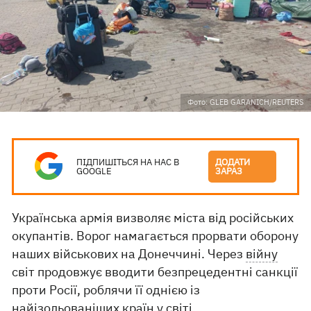
Фото: GLEB GARANICH/REUTERS
ПІДПИШІТЬСЯ НА НАС В
ДОДАТИ
GOOGLE
ЗАРАЗ
Українська армія визволяє міста від російських
окупантів. Ворог намагається прорвати оборону
наших військових на Донеччині. Через
війну
світ продовжує вводити безпрецедентні санкції
проти Росії, роблячи її однією із
найізольованіших країн у світі.