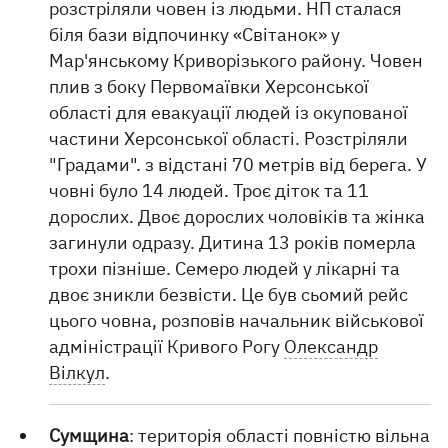
розстріляли човен із людьми. НП сталася
біля бази відпочинку «Світанок» у
Мар'янському Криворізького району. Човен
плив з боку Первомаївки Херсонської
області для евакуації людей із окупованої
частини Херсонської області. Розстріляли
"Градами". з відстані 70 метрів від берега. У
човні було 14 людей. Троє діток та 11
дорослих. Двоє дорослих чоловіків та жінка
загинули одразу. Дитина 13 років померла
трохи пізніше. Семеро людей у ​​лікарні та
двоє зникли безвісти. Це був сьомий рейс
цього човна, розповів начальник військової
адміністрації Кривого Рогу
Олександр
Вілкул
.
Сумщина
: територія області повністю вільна