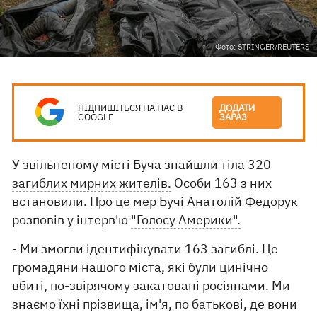
Фото: STRINGER/REUTERS
ПІДПИШІТЬСЯ НА НАС В
ДОДАТИ
GOOGLE
ЗАРАЗ
У звільненому місті Буча знайшли тіла 320
загиблих мирних жителів.
Особи 163 з них
встановили. Про це мер Бучі Анатолій Федорук
розповів у інтерв'ю
"Голосу Америки".
- Ми змогли ідентифікувати 163 загиблі. Це
громадяни нашого міста, які були цинічно
вбиті, по-звірячому закатовані росіянами. Ми
знаємо їхні прізвища, ім'я, по батькові, де вони