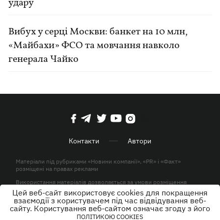
удару
Вибух у серці Москви: банкет на 10 млн,
«Майбахи» ФСО та мовчання навколо
генерала Чайко
Контакти
Автори
Матеріали під рубриками «Новини компанії», «PR» і «Факт»
розміщені на правах реклами
Використання матеріалів дозволяється за умови розміщення
активного гіперпосилання на KP.UA в першому абзаці.
Цей веб-сайт використовує cookies для покращення
взаємодії з користувачем під час відвідування веб-
© ТОВ «ЮЛАВ МЕДІА» 2026. Всі права захищені.
сайту. Користування веб-сайтом означає згоду з його
ПОЛІТИКОЮ COOKIES