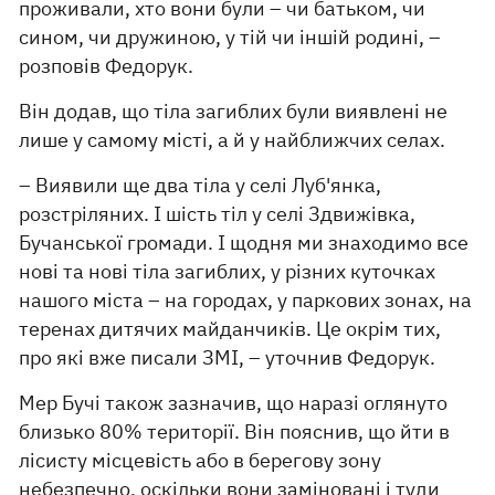
проживали, хто вони були – чи батьком, чи
сином, чи дружиною, у тій чи іншій родині, –
розповів Федорук.
Він додав, що тіла загиблих були виявлені не
лише у самому місті, а й у найближчих селах.
– Виявили ще два тіла у селі Луб'янка,
розстріляних. І шість тіл у селі Здвижівка,
Бучанської громади. І щодня ми знаходимо все
нові та нові тіла загиблих, у різних куточках
нашого міста – на городах, у паркових зонах, на
теренах дитячих майданчиків. Це окрім тих,
про які вже писали ЗМІ, – уточнив Федорук.
Мер Бучі також зазначив, що наразі оглянуто
близько 80% території. Він пояснив, що йти в
лісисту місцевість або в берегову зону
небезпечно, оскільки вони заміновані і туди