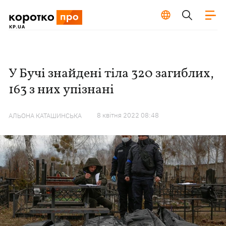
У Бучі знайдені тіла 320 загиблих,
163 з них упізнані
8 квiтня 2022 08:48
АЛЬОНА КАТАШИНСЬКА